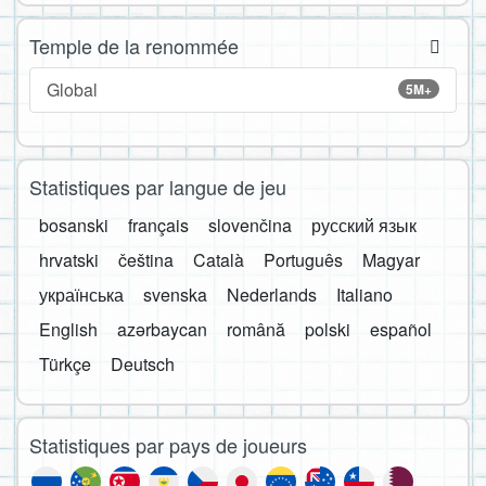
Temple de la renommée
Global
5M+
Statistiques par langue de jeu
bosanski
français
slovenčina
русский язык
hrvatski
čeština
Català
Português
Magyar
українська
svenska
Nederlands
Italiano
English
azərbaycan
română
polski
español
Türkçe
Deutsch
Statistiques par pays de joueurs