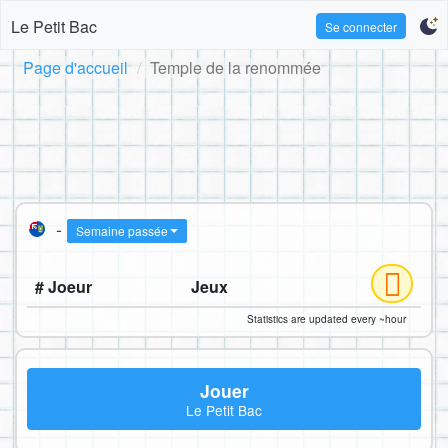
Le Petit Bac
Se connecter
Page d'accueil
Temple de la renommée
-
Semaine passée
# Joeur
Jeux
Statistics are updated every ~hour
Jouer
Le Petit Bac