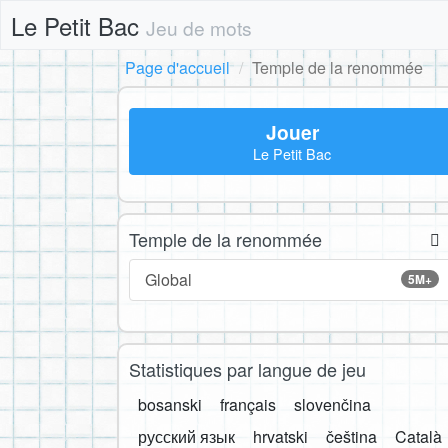
Le Petit Bac
Jeu de mots
Page d'accueil
Temple de la renommée
Jouer
Le Petit Bac
Temple de la renommée
Global
5M+
Statistiques par langue de jeu
bosanski
français
slovenčina
русский язык
hrvatski
čeština
Català