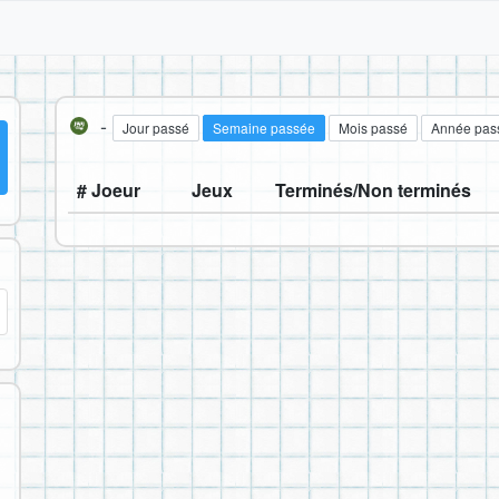
-
Jour passé
Semaine passée
Mois passé
Année pas
# Joeur
Jeux
Terminés/Non terminés