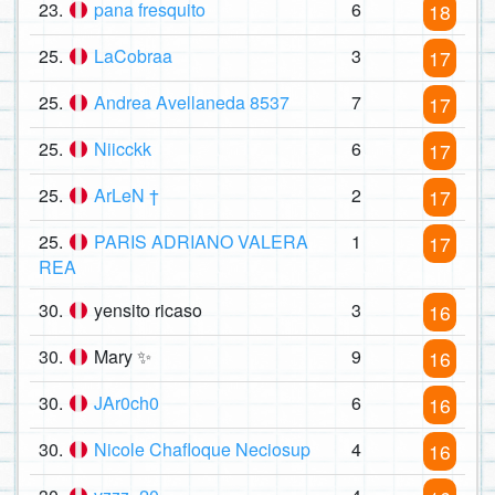
23.
pana fresquito
6
18
25.
LaCobraa
3
17
25.
Andrea Avellaneda 8537
7
17
25.
Niicckk
6
17
25.
ArLeN †
2
17
25.
PARIS ADRIANO VALERA
1
17
REA
30.
yensito ricaso
3
16
30.
Mary ✨
9
16
30.
JAr0ch0
6
16
30.
Nicole Chafloque Neciosup
4
16