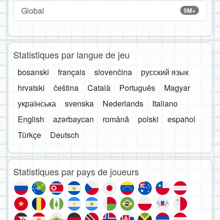
Global
5M+
Statistiques par langue de jeu
bosanski
français
slovenčina
русский язык
hrvatski
čeština
Català
Português
Magyar
українська
svenska
Nederlands
Italiano
English
azərbaycan
română
polski
español
Türkçe
Deutsch
Statistiques par pays de joueurs