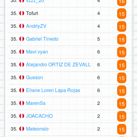
30.
vzzz_20
4
16
35.
Tofuri
4
15
35.
AndriyZV
4
15
35.
Gabriel Tinedo
5
15
35.
Mavi vyan
6
15
35.
Alejandro ORTIZ DE ZEVALL
6
15
35.
Gueson
6
15
35.
Eliane Loren Lapa Rojas
6
15
35.
MarenSs
2
15
35.
JOACACHO
2
15
35.
Mateonsio
2
15