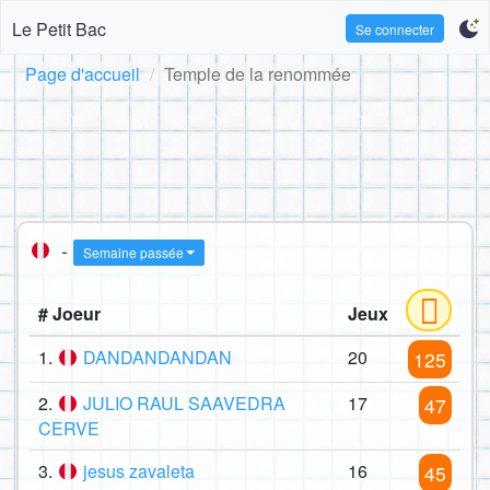
Le Petit Bac
Se connecter
Page d'accueil
Temple de la renommée
-
Semaine passée
# Joeur
Jeux
1.
DANDANDANDAN
20
125
2.
JULIO RAUL SAAVEDRA
17
47
CERVE
3.
jesus zavaleta
16
45