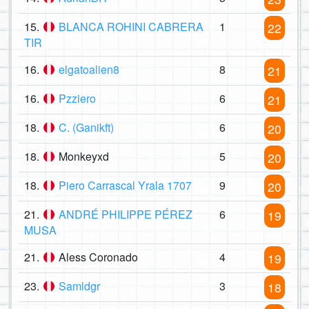
15.
BLANCA ROHINI CABRERA
1
22
TIR
16.
elgatoalien8
8
21
16.
Pzziero
6
21
18.
C. (Ganikft)
6
20
18.
Monkeyxd
5
20
18.
Piero Carrascal Yrala 1707
9
20
21.
ANDRÉ PHILIPPE PÉREZ
6
19
MUSA
21.
Aless Coronado
4
19
23.
Samldgr
3
18