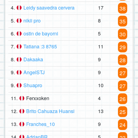
4.
Leidy saavedra cervera
17
38
5.
nikii pro
8
35
6.
ostin de bayorni
5
30
7.
Tatiana :3 8765
11
29
8.
Dakaaka
9
28
9.
AngelSTJ
9
27
9.
Shuapro
10
27
11.
Ferxxoken
4
26
12.
Brito Cahuaza Huansi
13
25
13.
Franches_10
9
24
14.
AdrianBR
5
23