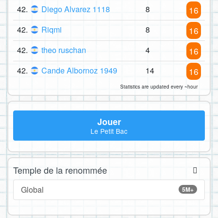
42.
Diego Alvarez 1118
8
16
42.
Riqmi
8
16
42.
theo ruschan
4
16
42.
Cande Albornoz 1949
14
16
Statistics are updated every ~hour
Jouer
Le Petit Bac
Temple de la renommée
Global
5M+