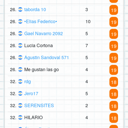
26.
taborda 10
3
19
26.
•Elias Federico•
10
19
26.
Gael Navarro 2092
5
19
26.
Lucia Cortona
7
19
26.
Agustin Sandoval 571
5
19
26.
Me gustan las go
4
19
32.
rdg
4
18
32.
Jero17
5
18
32.
SERENSITES
2
18
32.
HILARIO
4
18