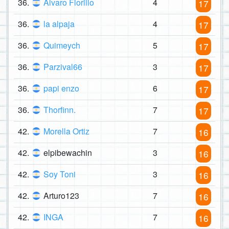
36.
Álvaro Fiorillo
4
17
36.
la alpaja
4
17
36.
Quimeych
5
17
36.
Parzival66
3
17
36.
papi enzo
6
17
36.
Thorfinn.
7
17
42.
Morella Ortiz
7
16
42.
elpibewachin
3
16
42.
Soy Toni
3
16
42.
Arturo123
7
16
42.
INGA
7
16