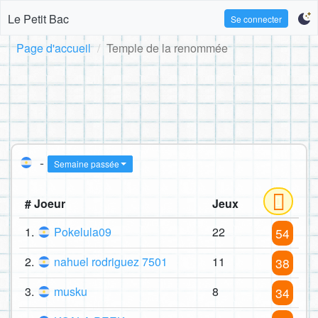
Le Petit Bac
Se connecter
Page d'accueil
Temple de la renommée
-
Semaine passée
# Joeur
Jeux
1.
Pokelula09
22
54
2.
nahuel rodriguez 7501
11
38
3.
musku
8
34