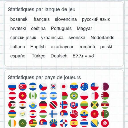
Statistiques par langue de jeu
bosanski
français
slovenčina
русский язык
hrvatski
čeština
Português
Magyar
српски језик
українська
svenska
Nederlands
Italiano
English
azərbaycan
română
polski
español
Türkçe
Deutsch
Ελληνικά
Statistiques par pays de joueurs