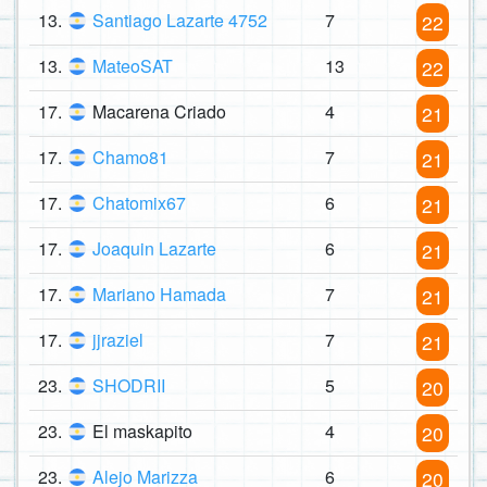
13.
Santiago Lazarte 4752
7
22
13.
MateoSAT
13
22
17.
Macarena Criado
4
21
17.
Chamo81
7
21
17.
Chatomix67
6
21
17.
Joaquin Lazarte
6
21
17.
Mariano Hamada
7
21
17.
jjraziel
7
21
23.
SHODRII
5
20
23.
El maskapito
4
20
23.
Alejo Marizza
6
20