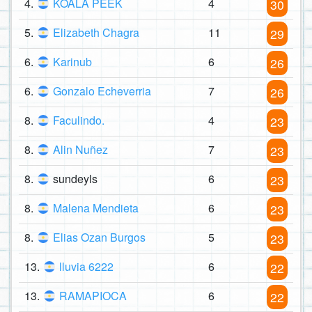
4.
KOALA PEEK
4
30
5.
Elizabeth Chagra
11
29
6.
Karinub
6
26
6.
Gonzalo Echeverria
7
26
8.
Faculindo.
4
23
8.
Alin Nuñez
7
23
8.
sundeyls
6
23
8.
Malena Mendieta
6
23
8.
Elias Ozan Burgos
5
23
13.
lluvia 6222
6
22
13.
RAMAPIOCA
6
22