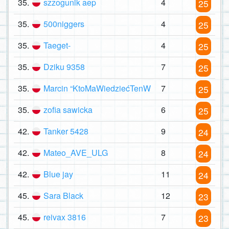
35.
szzogunik aep
4
25
35.
500niggers
4
25
35.
Taeget-
4
25
35.
Dziku 9358
7
25
35.
Marcin “KtoMaWiedziećTenW
7
25
35.
zofia sawicka
6
25
42.
Tanker 5428
9
24
42.
Mateo_AVE_ULG
8
24
42.
Blue jay
11
24
45.
Sara Black
12
23
45.
reivax 3816
7
23