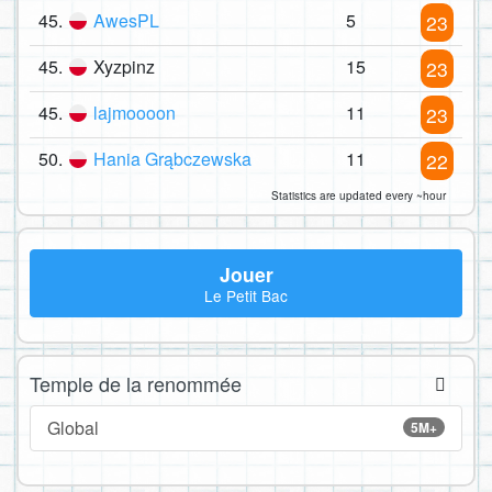
45.
AwesPL
5
23
45.
Xyzpinz
15
23
45.
lajmoooon
11
23
50.
Hania Grąbczewska
11
22
Statistics are updated every ~hour
Jouer
Le Petit Bac
Temple de la renommée
Global
5M+