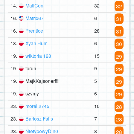
14.
MatiCon
32
32
16.
Matrix67
6
31
16.
Prentice
28
31
18.
Xyan Huin
6
30
19.
wiktoria 128
15
29
19.
torun
9
29
19.
MajkKajsoner!!!!
5
29
19.
szvmy
6
29
23.
morel 2745
10
28
23.
Bartosz Falis
7
28
23.
NietypowyDin0
8
28