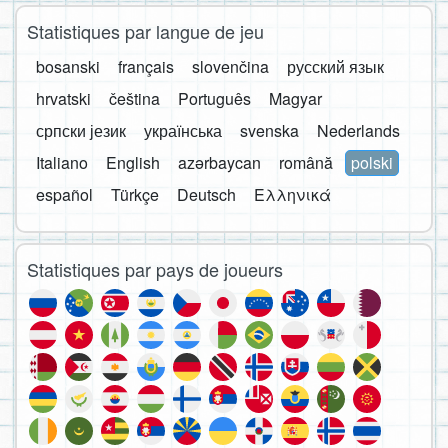
Statistiques par langue de jeu
bosanski
français
slovenčina
русский язык
hrvatski
čeština
Português
Magyar
српски језик
українська
svenska
Nederlands
Italiano
English
azərbaycan
română
polski
español
Türkçe
Deutsch
Ελληνικά
Statistiques par pays de joueurs