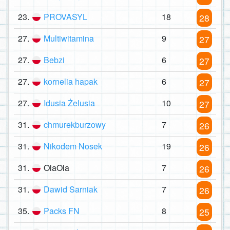
23.
PROVASYL
18
28
27.
Multiwitamina
9
27
27.
Bebzi
6
27
27.
kornelia hapak
6
27
27.
Idusia Żelusia
10
27
31.
chmurekburzowy
7
26
31.
Nikodem Nosek
19
26
31.
OlaOla
7
26
31.
Dawid Sarniak
7
26
35.
Packs FN
8
25