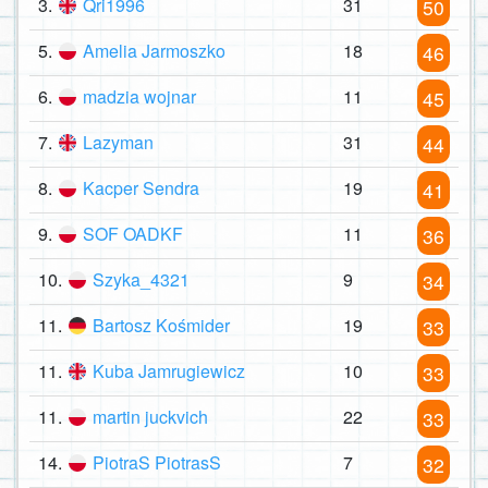
3.
Qri1996
31
50
5.
Amelia Jarmoszko
18
46
6.
madzia wojnar
11
45
7.
Lazyman
31
44
8.
Kacper Sendra
19
41
9.
SOF OADKF
11
36
10.
Szyka_4321
9
34
11.
Bartosz Kośmider
19
33
11.
Kuba Jamrugiewicz
10
33
11.
martin juckvich
22
33
14.
PiotraS PiotrasS
7
32