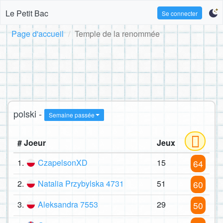
Le Petit Bac
Se connecter
Page d'accueil
Temple de la renommée
polski -
Semaine passée
# Joeur
Jeux
1.
CzapelsonXD
15
64
2.
Natalia Przybylska 4731
51
60
3.
Aleksandra 7553
29
50