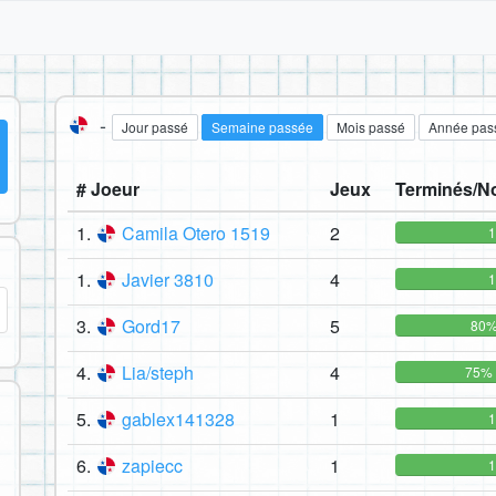
-
Jour passé
Semaine passée
Mois passé
Année pas
# Joeur
Jeux
Terminés/N
1.
Camila Otero 1519
2
1.
Javier 3810
4
3.
Gord17
5
80
4.
Lia/steph
4
75%
5.
gablex141328
1
6.
zapiecc
1