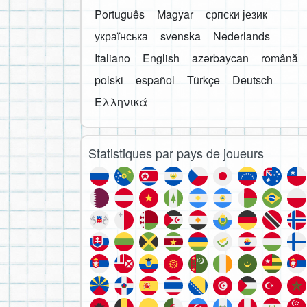
Português
Magyar
српски језик
українська
svenska
Nederlands
Italiano
English
azərbaycan
română
polski
español
Türkçe
Deutsch
Ελληνικά
Statistiques par pays de joueurs