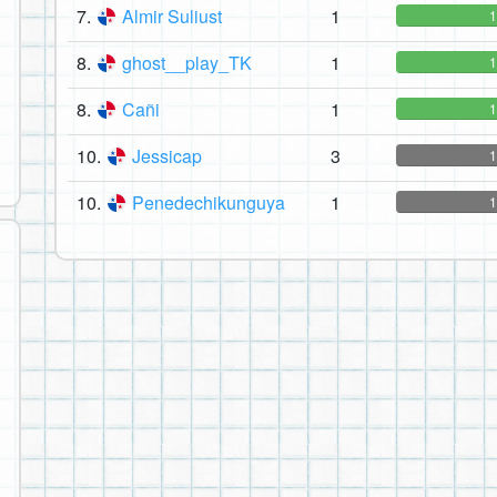
7.
Almir Suliust
1
8.
ghost__play_TK
1
8.
Cañi
1
10.
Jessicap
3
10.
Penedechikunguya
1