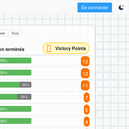
Se connecter
sée
Tous
Victory Points
on terminés
12
100%
12
100%
11
%
20%
7
25%
5
100%
4
100%