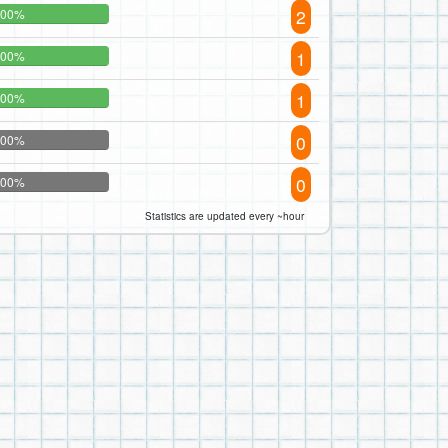
2
100%
1
100%
1
100%
0
100%
0
100%
Statistics are updated every ~hour