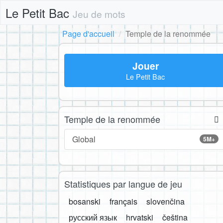
Le Petit Bac
Jeu de mots
Page d'accueil
Temple de la renommée
Jouer
Le Petit Bac
Temple de la renommée
Global
5M+
Statistiques par langue de jeu
bosanski
français
slovenčina
русский язык
hrvatski
čeština