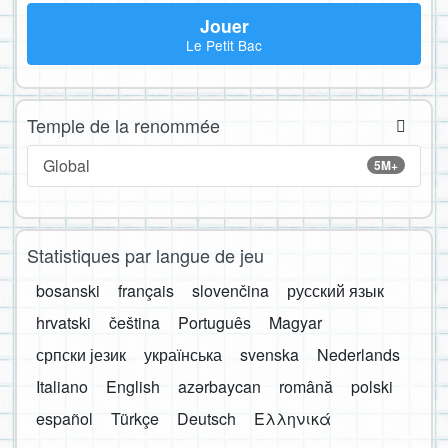
Jouer
Le Petit Bac
Temple de la renommée
Global
5M+
Statistiques par langue de jeu
bosanski
français
slovenčina
русский язык
hrvatski
čeština
Português
Magyar
српски језик
українська
svenska
Nederlands
Italiano
English
azərbaycan
română
polski
español
Türkçe
Deutsch
Ελληνικά