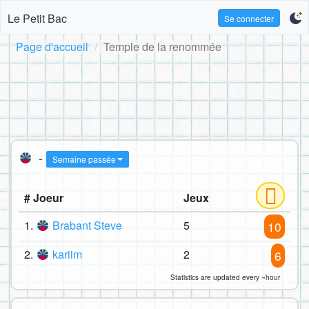
Le Petit Bac
Se connecter
Page d'accueil
Temple de la renommée
-
Semaine passée
# Joeur
Jeux
1.
Brabant Steve
5
10
2.
kariim
2
6
Statistics are updated every ~hour