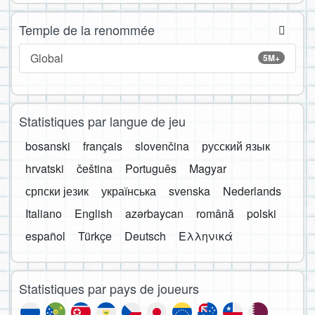
Temple de la renommée
Global
5M+
Statistiques par langue de jeu
bosanski
français
slovenčina
русский язык
hrvatski
čeština
Português
Magyar
српски језик
українська
svenska
Nederlands
Italiano
English
azərbaycan
română
polski
español
Türkçe
Deutsch
Ελληνικά
Statistiques par pays de joueurs