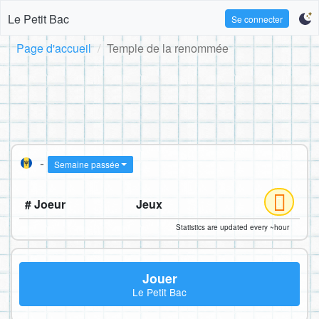
Le Petit Bac
Se connecter
Page d'accueil
Temple de la renommée
-
Semaine passée
# Joeur
Jeux
Statistics are updated every ~hour
Jouer
Le Petit Bac