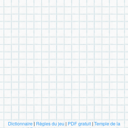
Dictionnaire
|
Règles du jeu
|
PDF gratuit
|
Temple de la