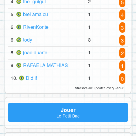
4.
the_guigui
2
5
5.
biel ama cu
1
4
6.
RivenKonte
1
3
6.
tody
3
3
8.
joao duarte
1
2
9.
RAFAELA MATHIAS
1
1
10.
Didii!
1
0
Statistics are updated every ~hour
Jouer
Le Petit Bac