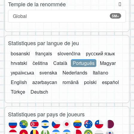
Temple de la renommée
Global
5M+
Statistiques par langue de jeu
bosanski
français
slovenčina
русский язык
hrvatski
čeština
Català
Português
Magyar
українська
svenska
Nederlands
Italiano
English
azərbaycan
română
polski
español
Türkçe
Deutsch
Statistiques par pays de joueurs