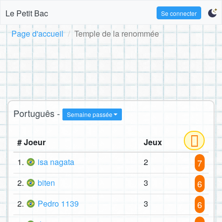
Le Petit Bac
Se connecter
Page d'accueil
Temple de la renommée
Português -
Semaine passée
# Joeur
Jeux
1.
isa nagata
2
7
2.
biten
3
6
2.
Pedro 1139
3
6