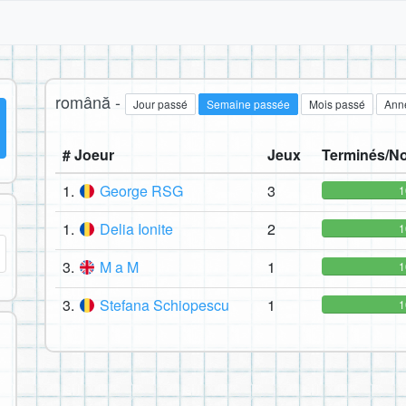
română -
Jour passé
Semaine passée
Mois passé
Ann
# Joeur
Jeux
Terminés/No
1.
George RSG
3
1
1.
Delia Ionite
2
1
3.
M a M
1
1
3.
Stefana Schiopescu
1
1