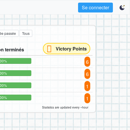
Se connecter
ée passée
Tous
Victory Points
n terminés
6
00%
6
00%
1
00%
1
00%
Statistics are updated every ~hour