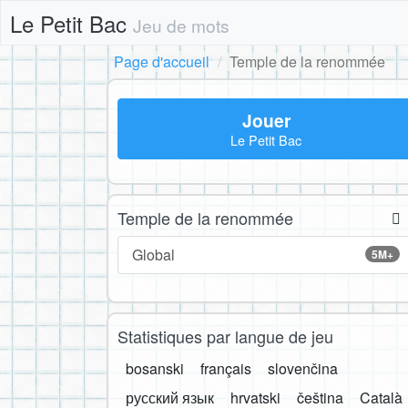
Le Petit Bac
Jeu de mots
Page d'accueil
Temple de la renommée
Jouer
Le Petit Bac
Temple de la renommée
Global
5M+
Statistiques par langue de jeu
bosanski
français
slovenčina
русский язык
hrvatski
čeština
Català