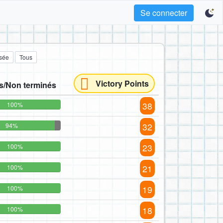
Se connecter
sée
Tous
Victory Points
s/Non terminés
38
100%
32
94%
23
100%
21
100%
19
100%
18
100%