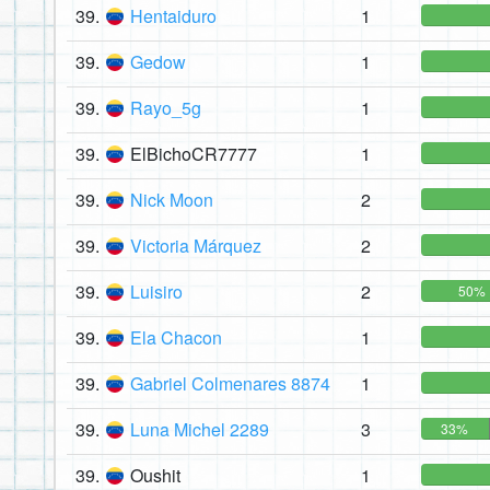
39.
Hentaiduro
1
39.
Gedow
1
39.
Rayo_5g
1
39.
ElBichoCR7777
1
39.
Nick Moon
2
39.
Victoria Márquez
2
39.
Luisiro
2
50%
39.
Ela Chacon
1
39.
Gabriel Colmenares 8874
1
39.
Luna Michel 2289
3
33%
39.
Oushit
1