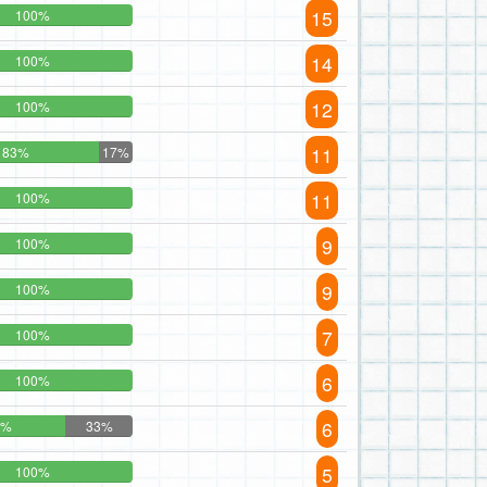
15
100%
14
100%
12
100%
11
83%
17%
11
100%
9
100%
9
100%
7
100%
6
100%
6
7%
33%
5
100%