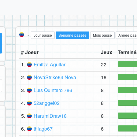
-
Jour passé
Semaine passée
Mois passé
Année pas
# Joeur
Jeux
Terminé
1.
Emitza Aguilar
22
2.
NovaStrike64 Nova
16
3.
Luis Quintero 786
8
4.
52anggel02
8
5.
HarumiDraw18
8
6.
thiago67
6