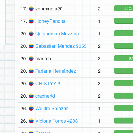
17.
venexuela20
2
50%
17.
HoneyPandita
1
20.
Quiqueman Mezzina
1
20.
Sebastian Mendez 9055
2
20.
maría b
3
6
20.
Fariana Hernández
2
20.
CRISTYY !!
3
20.
craxhertd
2
26.
Wuilfre Salazar
1
26.
Victoria Torres 4283
1