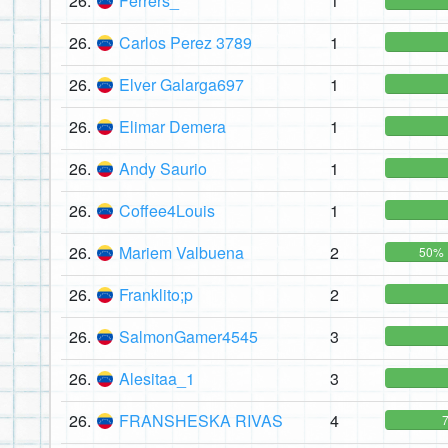
26.
Ferrers_
1
26.
Carlos Perez 3789
1
26.
Elver Galarga697
1
26.
Elimar Demera
1
26.
Andy Saurio
1
26.
Coffee4Louis
1
26.
Mariem Valbuena
2
50%
26.
Franklito;p
2
26.
SalmonGamer4545
3
26.
Alesitaa_1
3
26.
FRANSHESKA RIVAS
4