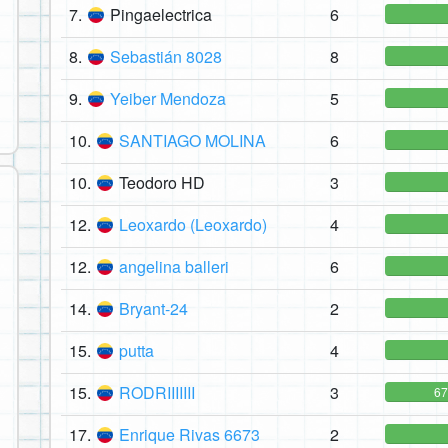
7.
Pingaelectrica
6
8.
Sebastián 8028
8
9.
Yeiber Mendoza
5
10.
SANTIAGO MOLINA
6
10.
Teodoro HD
3
12.
Leoxardo (Leoxardo)
4
12.
angelina balleri
6
14.
Bryant-24
2
15.
putta
4
15.
RODRIIIIIII
3
6
17.
Enrique Rivas 6673
2