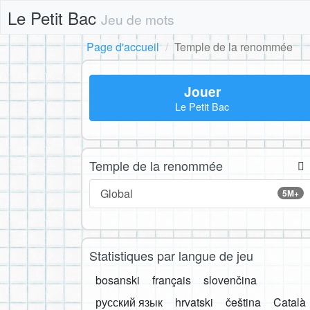
Le Petit Bac
Jeu de mots
Page d'accueil
Temple de la renommée
Jouer
Le Petit Bac
Temple de la renommée
Global
5M+
Statistiques par langue de jeu
bosanski
français
slovenčina
русский язык
hrvatski
čeština
Català