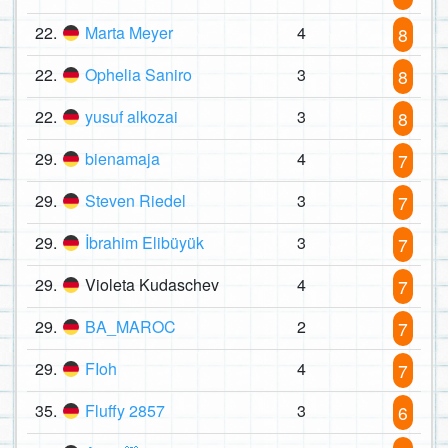
22.
Marta Meyer
4
8
22.
Ophelia Saniro
3
8
22.
yusuf alkozai
3
8
29.
bienamaja
4
7
29.
Steven Riedel
3
7
29.
İbrahim Elibüyük
3
7
29.
Violeta Kudaschev
4
7
29.
BA_MAROC
2
7
29.
FIoh
4
7
35.
Fluffy 2857
3
6