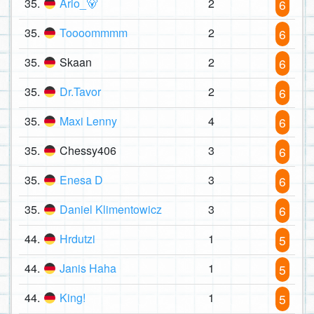
35.
Ario_🐻
2
6
35.
Toooommmm
2
6
35.
Skaan
2
6
35.
Dr.Tavor
2
6
35.
Maxi Lenny
4
6
35.
Chessy406
3
6
35.
Enesa D
3
6
35.
Daniel Klimentowicz
3
6
44.
Hrdutzi
1
5
44.
Janis Haha
1
5
44.
King!
1
5