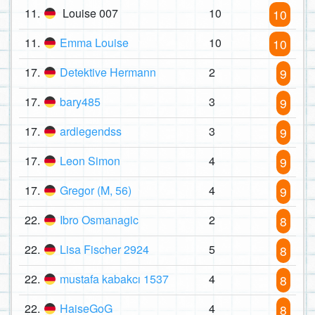
11.
Louise 007
10
10
11.
Emma Louise
10
10
17.
Detektive Hermann
2
9
17.
bary485
3
9
17.
ardlegendss
3
9
17.
Leon Simon
4
9
17.
Gregor (M, 56)
4
9
22.
Ibro Osmanagic
2
8
22.
Lisa Fischer 2924
5
8
22.
mustafa kabakcı 1537
4
8
22.
HaiseGoG
4
8