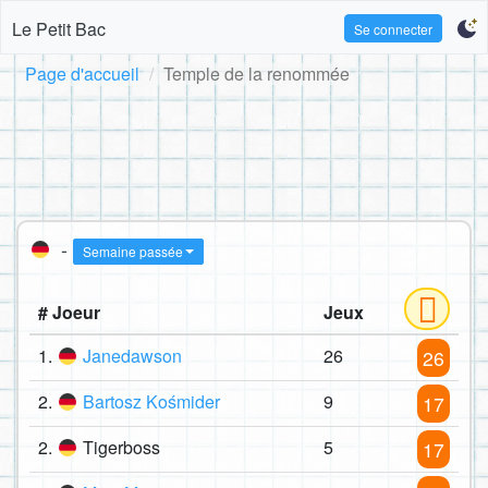
Le Petit Bac
Se connecter
Page d'accueil
Temple de la renommée
-
Semaine passée
# Joeur
Jeux
1.
Janedawson
26
26
2.
Bartosz Kośmider
9
17
2.
Tigerboss
5
17