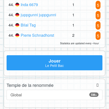
44.
Inda 6679
1
5
44.
juppgunni juppgunni
1
5
44.
Bilal Tsg
1
5
44.
Pierre Schnadhorst
2
5
Statistics are updated every ~hour
Jouer
Le Petit Bac
Temple de la renommée
Global
5M+