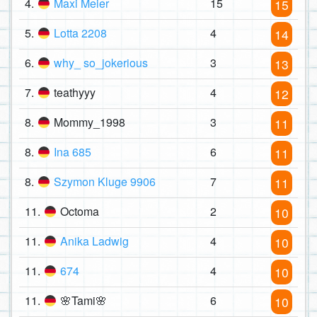
4.
Maxi Meier
15
15
5.
Lotta 2208
4
14
6.
why_ so_jokerious
3
13
7.
teathyyy
4
12
8.
Mommy_1998
3
11
8.
Ina 685
6
11
8.
Szymon Kluge 9906
7
11
11.
Octoma
2
10
11.
Anika Ladwig
4
10
11.
674
4
10
11.
🌸Tami🌸
6
10