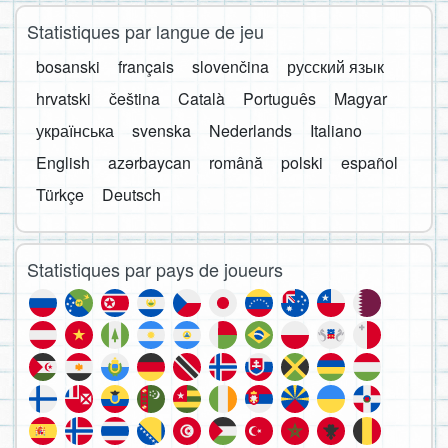
Statistiques par langue de jeu
bosanski
français
slovenčina
русский язык
hrvatski
čeština
Català
Português
Magyar
українська
svenska
Nederlands
Italiano
English
azərbaycan
română
polski
español
Türkçe
Deutsch
Statistiques par pays de joueurs