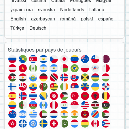
hrvatski
čeština
Català
Português
Magyar
українська
svenska
Nederlands
Italiano
English
azərbaycan
română
polski
español
Türkçe
Deutsch
Statistiques par pays de joueurs