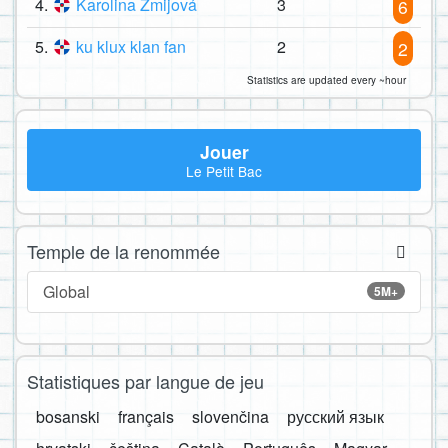
4.
Karolina Žmijová
3
6
5.
ku klux klan fan
2
2
Statistics are updated every ~hour
Jouer
Le Petit Bac
Temple de la renommée
Global
5M+
Statistiques par langue de jeu
bosanski
français
slovenčina
русский язык