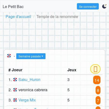
Le Petit Bac
Se connecter
Page d'accueil
Temple de la renommée
-
Semaine passée
# Joeur
Jeux
1.
Saku_Huron
3
14
2.
veronica cabrera
5
8
3.
Verga Mix
5
7