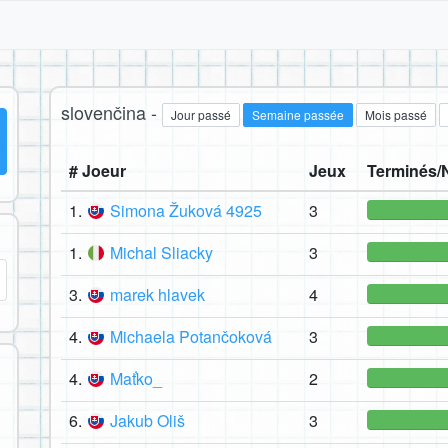
slovenčina -
Jour passé
Semaine passée
Mois passé
# Joeur
Jeux
Terminés/
1.
Simona Žuková 4925
3
1.
Michal Sliacky
3
3.
marek hlavek
4
4.
Michaela Potančoková
3
4.
Maťko_
2
6.
Jakub Oliš
3