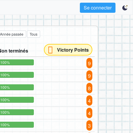
Se connecter
Année passée
Tous
Victory Points
Non terminés
9
100%
9
100%
8
100%
4
100%
4
100%
3
100%