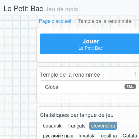
Le Petit Bac
Jeu de mots
Page d'accueil
Temple de la renommée
Jouer
Le Petit Bac
Temple de la renommée
Global
5M+
Statistiques par langue de jeu
bosanski
français
slovenčina
русский язык
hrvatski
čeština
Català