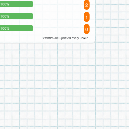
2
100%
1
100%
0
100%
Statistics are updated every ~hour