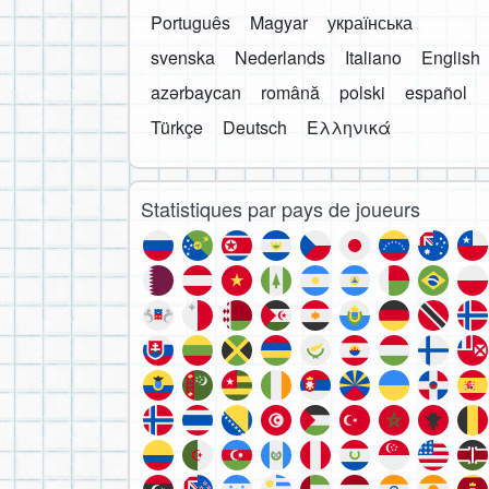
Português
Magyar
українська
svenska
Nederlands
Italiano
English
azərbaycan
română
polski
español
Türkçe
Deutsch
Ελληνικά
Statistiques par pays de joueurs