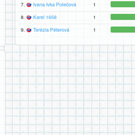
7.
Ivana Ivka Polečová
1
8.
Karel 1658
1
9.
Terézia Péterová
1