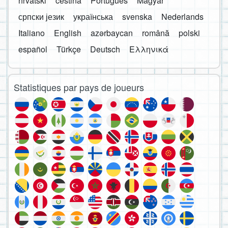
hrvatski
čeština
Português
Magyar
српски језик
українська
svenska
Nederlands
Italiano
English
azərbaycan
română
polski
español
Türkçe
Deutsch
Ελληνικά
Statistiques par pays de joueurs