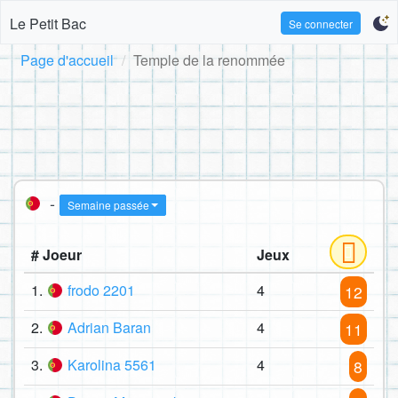
Le Petit Bac
Se connecter
Page d'accueil
Temple de la renommée
-
Semaine passée
# Joeur
Jeux
1.
frodo 2201
4
12
2.
Adrian Baran
4
11
3.
Karolina 5561
4
8