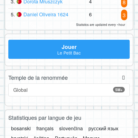
3.
Dorota Mruszczyk
4
8
5.
Daniel Oliveira 1624
6
3
Statistics are updated every ~hour
Jouer
Le Petit Bac
Temple de la renommée
Global
5M+
Statistiques par langue de jeu
bosanski
français
slovenčina
русский язык