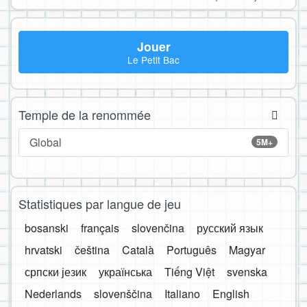
Jouer
Le Petit Bac
Temple de la renommée
Global
5M+
Statistiques par langue de jeu
bosanski
français
slovenčina
русский язык
hrvatski
čeština
Català
Português
Magyar
српски језик
українська
Tiếng Việt
svenska
Nederlands
slovenščina
Italiano
English