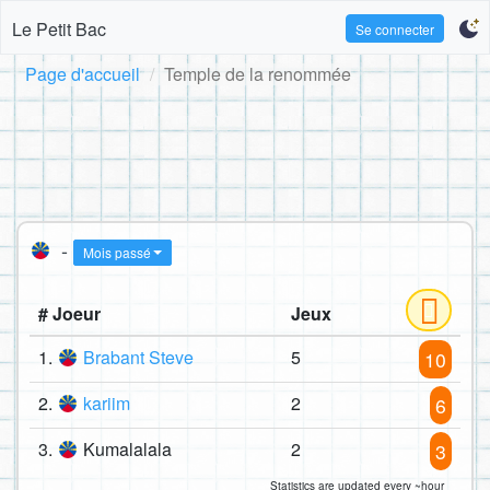
Le Petit Bac
Se connecter
Page d'accueil
Temple de la renommée
-
Mois passé
# Joeur
Jeux
1.
Brabant Steve
5
10
2.
kariim
2
6
3.
Kumalalala
2
3
Statistics are updated every ~hour