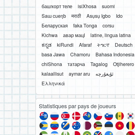
башҡорт теле
isiXhosa
suomi
Saɯ cueŋƅ
मराठी
Asụsụ Igbo
Ido
Беларуская
faka Tonga
corsu
Kichwa
авар мацӀ
latine, lingua latina
ಕನ್ನಡ
kiRundi
Afaraf
ትግርኛ
Deutsch
basa Jawa
Chamoru
Bahasa Indonesia
chiShona
татарча
Tagalog
Otjiherero
kalaallisut
aymar aru
Ελληνικά
Statistiques par pays de joueurs