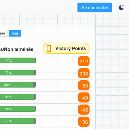
Se connecter
sée
Tous
Victory Points
s/Non terminés
212
99%
203
97%
160
94%
149
97%
145
98%
136
96%