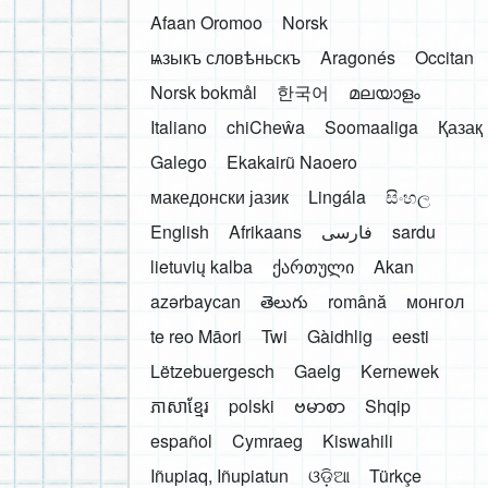
Afaan Oromoo
Norsk
ѩзыкъ словѣньскъ
Aragonés
Occitan
Norsk bokmål
한국어
മലയാളം
Italiano
chiCheŵa
Soomaaliga
Қазақ
Galego
Ekakairũ Naoero
македонски јазик
Lingála
සිංහල
English
Afrikaans
فارسی
sardu
lietuvių kalba
ქართული
Akan
azərbaycan
తెలుగు
română
монгол
te reo Māori
Twi
Gàidhlig
eesti
Lëtzebuergesch
Gaelg
Kernewek
ភាសាខ្មែរ
polski
ဗမာစာ
Shqip
español
Cymraeg
Kiswahili
Iñupiaq, Iñupiatun
ଓଡ଼ିଆ
Türkçe