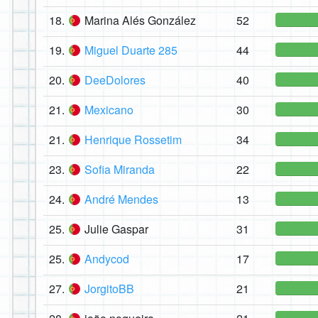
18.
Marina Alés González
52
19.
Miguel Duarte 285
44
20.
DeeDolores
40
21.
Mexicano
30
21.
Henrique Rossetim
34
23.
Sofia Miranda
22
24.
André Mendes
13
25.
Julie Gaspar
31
25.
Andycod
17
27.
JorgitoBB
21