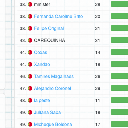
38.
minister
28
38.
Fernanda Caroline Brito
20
38.
Felipe Original
21
43.
CAREQUINHA
31
44.
Coxas
14
44.
Xandão
18
46.
Tamires Magalhães
26
47.
Alejandro Coronel
29
48.
la peste
11
49.
Juliana Saba
18
49.
Micheque Bolsona
17