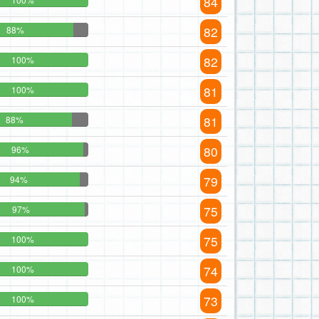
84
82
88%
82
100%
81
100%
81
88%
80
96%
79
94%
75
97%
75
100%
74
100%
73
100%