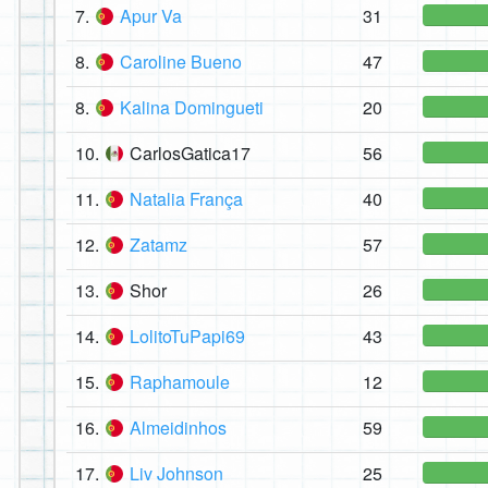
7.
Apur Va
31
8.
Caroline Bueno
47
8.
Kalina Domingueti
20
10.
CarlosGatica17
56
11.
Natalia França
40
12.
Zatamz
57
13.
Shor
26
14.
LolitoTuPapi69
43
15.
Raphamoule
12
16.
Almeidinhos
59
17.
Liv Johnson
25