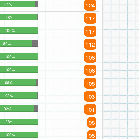
124
94%
117
98%
117
100%
112
89%
108
100%
106
100%
105
96%
103
98%
101
92%
98
98%
95
100%