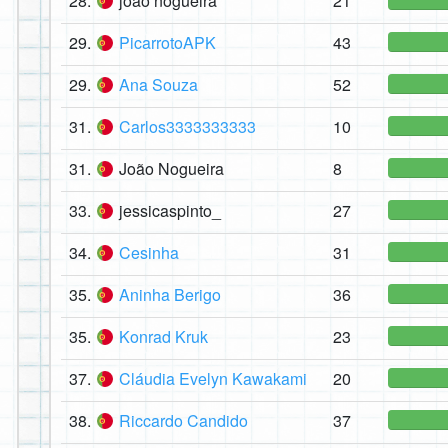
28.
joão nogueira
21
29.
PicarrotoAPK
43
29.
Ana Souza
52
31.
Carlos3333333333
10
31.
João Nogueira
8
33.
jessicaspinto_
27
34.
Cesinha
31
35.
Aninha Berigo
36
35.
Konrad Kruk
23
37.
Cláudia Evelyn Kawakami
20
38.
Riccardo Candido
37