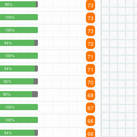
73
96%
73
100%
73
100%
72
94%
71
100%
71
94%
70
92%
68
90%
67
100%
66
100%
66
94%