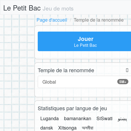
Le Petit Bac
Jeu de mots
Page d'accueil
Temple de la renommée
Jouer
Le Petit Bac
Temple de la renommée
Global
5M+
Statistiques par langue de jeu
Luganda
bamanankan
SiSwati
پښتو
dansk
Xitsonga
অসমীয়া