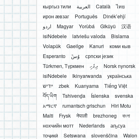
кыргыз тили
العربية
Català
ไทย
ирон æвзаг
Português
Dinékʼehǰí
اردو
Magyar
Yorùbá
Gĩkũyũ
汉语
isiNdebele
latviešu valoda
Bislama
Volapük
Gaeilge
Kanuri
коми кыв
Esperanto
َوُسَ
српски језик
Türkmen, Түркмен
ދިވެހި
Norsk nynorsk
isiNdebele
Ikinyarwanda
українська
ייִדיש
zbek
Kuanyama
Tiếng Việt
བོད་ཡིག
Tshivenḓa
Íslenska
svenska
አማርኛ
rumantsch grischun
Hiri Motu
Malti
Frysk
नेपाली
brezhoneg
বাংলা
нохчийн мотт
Nederlands
аҧсуа
тоҷикӣ
Setswana
slovenščina
Walon