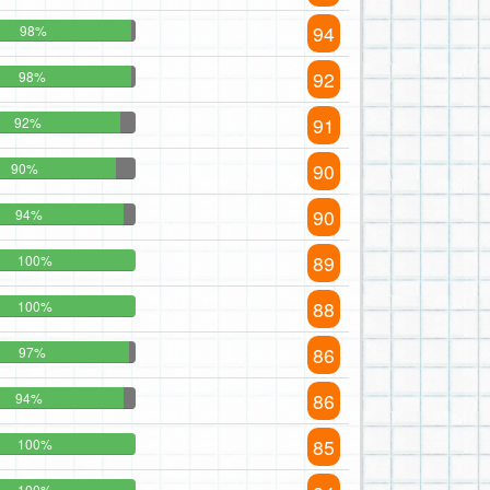
94
98%
92
98%
91
92%
90
90%
90
94%
89
100%
88
100%
86
97%
86
94%
85
100%
100%