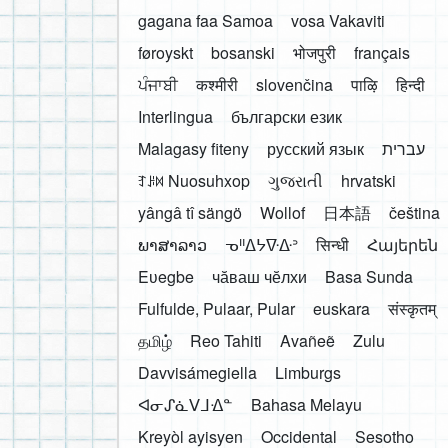
gagana faa Samoa
vosa Vakaviti
føroyskt
bosanski
भोजपुरी
français
ਪੰਜਾਬੀ
कश्मीरी
slovenčina
पाऴि
हिन्दी
Interlingua
български език
Malagasy fiteny
русский язык
עברית
ꆈꌠ꒿ Nuosuhxop
ગુજરાતી
hrvatski
yângâ tî sängö
Wollof
日本語
čeština
ພາສາລາວ
ᓀᐦᐃᔭᐍᐏᐣ
सिन्धी
Հայերեն
Eʋegbe
чӑваш чӗлхи
Basa Sunda
Fulfulde, Pulaar, Pular
euskara
संस्कृतम्
தமிழ்
Reo Tahiti
Avañeẽ
Zulu
Davvisámegiella
Limburgs
ᐊᓂᔑᓈᐯᒧᐎᓐ
Bahasa Melayu
Kreyòl ayisyen
Occidental
Sesotho