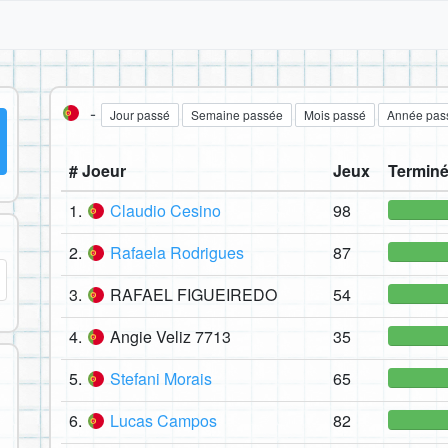
-
Jour passé
Semaine passée
Mois passé
Année pas
# Joeur
Jeux
Terminé
1.
Claudio Cesino
98
2.
Rafaela Rodrigues
87
3.
RAFAEL FIGUEIREDO
54
4.
Angie Veliz 7713
35
5.
Stefani Morais
65
6.
Lucas Campos
82