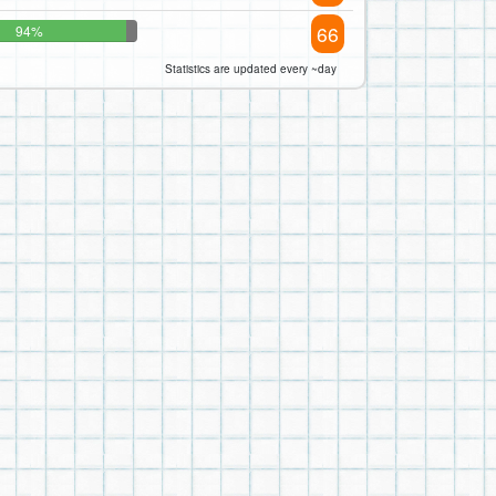
66
94%
Statistics are updated every ~day