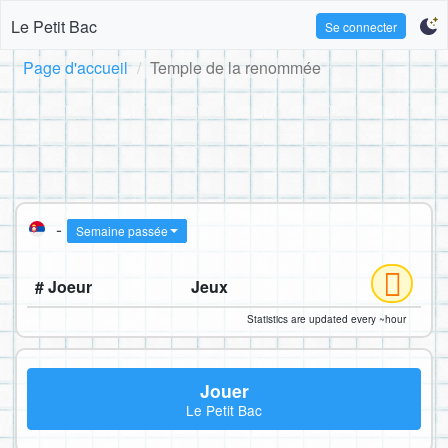
Le Petit Bac
Se connecter
Page d'accueil
Temple de la renommée
-
Semaine passée
# Joeur
Jeux
Statistics are updated every ~hour
Jouer
Le Petit Bac