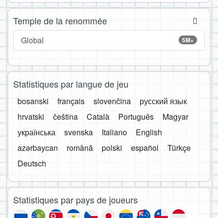
Temple de la renommée
Global
5M+
Statistiques par langue de jeu
bosanski
français
slovenčina
русский язык
hrvatski
čeština
Català
Português
Magyar
українська
svenska
Italiano
English
azərbaycan
română
polski
español
Türkçe
Deutsch
Statistiques par pays de joueurs