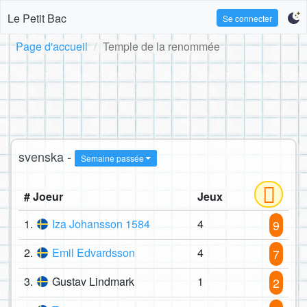
Le Petit Bac
Se connecter
Page d'accueil
Temple de la renommée
svenska -
Semaine passée
# Joeur
Jeux
1.
Iza Johansson 1584
4
9
2.
Emil Edvardsson
4
7
3.
Gustav Lindmark
1
2