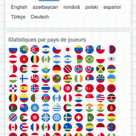
English
azərbaycan
română
polski
español
Türkçe
Deutsch
Statistiques par pays de joueurs