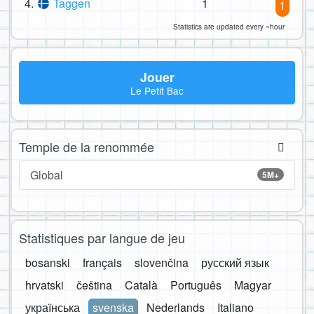
4.
Taggen
1
1
Statistics are updated every ~hour
Jouer
Le Petit Bac
Temple de la renommée
Global
5M+
Statistiques par langue de jeu
bosanski
français
slovenčina
русский язык
hrvatski
čeština
Català
Português
Magyar
українська
svenska
Nederlands
Italiano