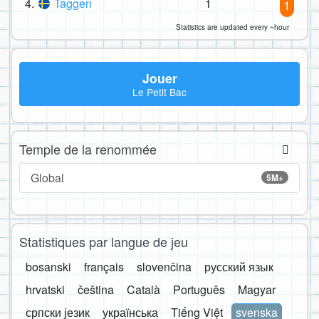
4.
Taggen
1
1
Statistics are updated every ~hour
Jouer
Le Petit Bac
Temple de la renommée
Global
5M+
Statistiques par langue de jeu
bosanski
français
slovenčina
русский язык
hrvatski
čeština
Català
Português
Magyar
српски језик
українська
Tiếng Việt
svenska