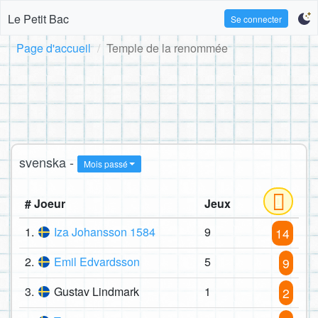
Le Petit Bac
Se connecter
Page d'accueil
Temple de la renommée
svenska -
Mois passé
# Joeur
Jeux
1.
Iza Johansson 1584
9
14
2.
Emil Edvardsson
5
9
3.
Gustav Lindmark
1
2