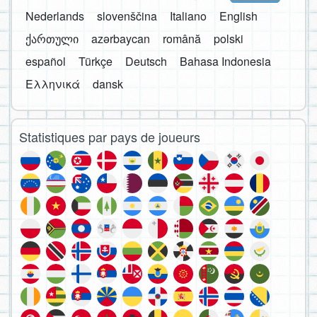
Nederlands
slovenščina
Italiano
English
ქართული
azərbaycan
română
polski
español
Türkçe
Deutsch
Bahasa Indonesia
Ελληνικά
dansk
Statistiques par pays de joueurs