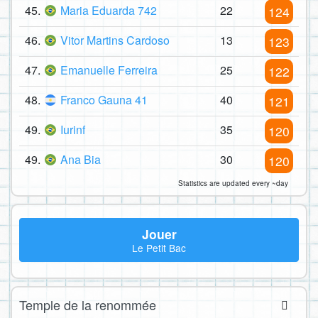
45.
Maria Eduarda 742
22
124
46.
Vitor Martins Cardoso
13
123
47.
Emanuelle Ferreira
25
122
48.
Franco Gauna 41
40
121
49.
Iurinf
35
120
49.
Ana Bia
30
120
Statistics are updated every ~day
Jouer
Le Petit Bac
Temple de la renommée