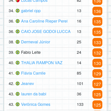
34.
Lucas Campos
82
136
34.
gabriel cpp
13
136
36.
Ana Caroline Rieper Perei
16
135
36.
CAIO JOSE GODOI LUCCA
13
135
38.
Dermeval Júnior
25
133
39.
Fabio Leite
24
132
40.
THALIA RAMPON VAZ
14
130
41.
Flávia Camile
85
129
42.
Jeanev
101
127
43.
lauren da babi
36
125
43.
Verônica Gomes
133
125