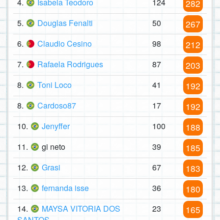
4.
Isabela Teodoro
124
282
5.
Douglas Fenalti
50
267
6.
Claudio Cesino
98
212
7.
Rafaela Rodrigues
87
203
8.
Toni Loco
41
192
8.
Cardoso87
17
192
10.
Jenyffer
100
188
11.
gi neto
39
185
12.
Grasi
67
183
13.
fernanda isse
36
180
14.
MAYSA VITORIA DOS
23
165
SANTOS