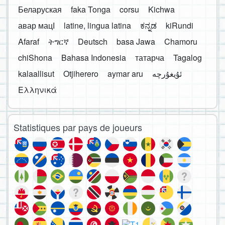
Беларуская
faka Tonga
corsu
Kichwa
авар мацӀ
latine, lingua latina
ಕನ್ನಡ
kiRundi
Afaraf
ትግርኛ
Deutsch
basa Jawa
Chamoru
chiShona
Bahasa Indonesia
татарча
Tagalog
kalaallisut
Otjiherero
aymar aru
Ελληνικά
Statistiques par pays de joueurs