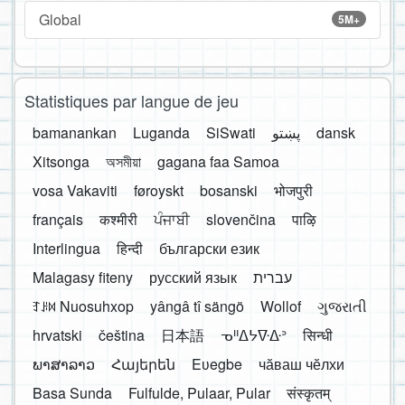
Global
5M+
Statistiques par langue de jeu
bamanankan
Luganda
SiSwati
پښتو
dansk
Xitsonga
অসমীয়া
gagana faa Samoa
vosa Vakaviti
føroyskt
bosanski
भोजपुरी
français
कश्मीरी
ਪੰਜਾਬੀ
slovenčina
पाऴि
Interlingua
हिन्दी
български език
Malagasy fiteny
русский язык
עברית
ꆈꌠ꒿ Nuosuhxop
yângâ tî sängö
Wollof
ગુજરાતી
hrvatski
čeština
日本語
ᓀᐦᐃᔭᐍᐏᐣ
सिन्धी
ພາສາລາວ
Հայերեն
Eʋegbe
чӑваш чӗлхи
Basa Sunda
Fulfulde, Pulaar, Pular
संस्कृतम्