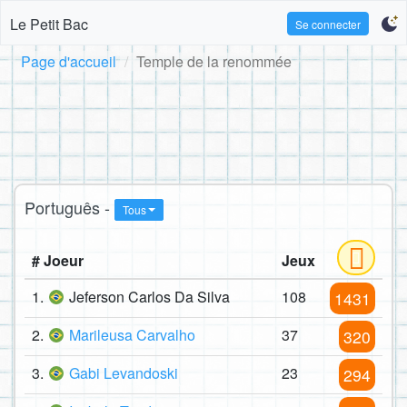
Le Petit Bac
Se connecter
Page d'accueil
Temple de la renommée
Português -
Tous
# Joeur
Jeux
1.
Jeferson Carlos Da Silva
108
1431
2.
Marileusa Carvalho
37
320
3.
Gabi Levandoski
23
294