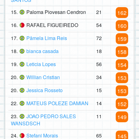
15.
Paloma Piovesan Cendron
21
162
16.
RAFAEL FIGUEIREDO
54
160
17.
Pâmela Lima Reis
72
159
18.
bianca casada
18
158
19.
Leticia Lopes
56
154
20.
Willian Cristian
34
153
20.
Jessica Rosseto
15
153
22.
MATEUS POLEZE DAMIAN
14
152
23.
JOAO PEDRO SALES
11
149
WANSDSCH
24.
Stefani Morais
65
145