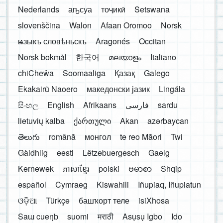
Nederlands
аҧсуа
тоҷикӣ
Setswana
slovenščina
Walon
Afaan Oromoo
Norsk
ѩзыкъ словѣньскъ
Aragonés
Occitan
Norsk bokmål
한국어
മലയാളം
Italiano
chiCheŵa
Soomaaliga
Қазақ
Galego
Ekakairũ Naoero
македонски јазик
Lingála
සිංහල
English
Afrikaans
فارسی
sardu
lietuvių kalba
ქართული
Akan
azərbaycan
తెలుగు
română
монгол
te reo Māori
Twi
Gàidhlig
eesti
Lëtzebuergesch
Gaelg
Kernewek
ភាសាខ្មែរ
polski
ဗမာစာ
Shqip
español
Cymraeg
Kiswahili
Iñupiaq, Iñupiatun
ଓଡ଼ିଆ
Türkçe
башҡорт теле
isiXhosa
Saɯ cueŋƅ
suomi
मराठी
Asụsụ Igbo
Ido