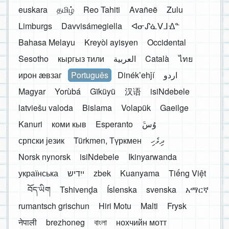
euskara
தமிழ்
Reo Tahiti
Avañeẽ
Zulu
Limburgs
Davvisámegiella
ᐊᓂᔑᓈᐯᒧᐎᓐ
Bahasa Melayu
Kreyòl ayisyen
Occidental
Sesotho
кыргыз тили
العربية
Català
ไทย
ирон æвзаг
Português
Dinékʼehǰí
اردو
Magyar
Yorùbá
Gĩkũyũ
汉语
isiNdebele
latviešu valoda
Bislama
Volapük
Gaeilge
Kanuri
коми кыв
Esperanto
َوُسَ
српски језик
Türkmen, Түркмен
ދިވެހި
Norsk nynorsk
isiNdebele
Ikinyarwanda
українська
ייִדיש
zbek
Kuanyama
Tiếng Việt
བོད་ཡིག
Tshivenḓa
Íslenska
svenska
አማርኛ
rumantsch grischun
Hiri Motu
Malti
Frysk
नेपाली
brezhoneg
বাংলা
нохчийн мотт