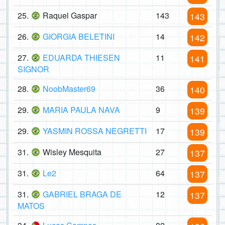
25.
Raquel Gaspar
143
143
26.
GIORGIA BELETINI
14
142
27.
EDUARDA THIESEN
11
141
SIGNOR
28.
NoobMaster69
36
140
29.
MARIA PAULA NAVA
9
139
29.
YASMIN ROSSA NEGRETTI
17
139
31.
Wisley Mesquita
27
137
31.
Le2
64
137
31.
GABRIEL BRAGA DE
12
137
MATOS