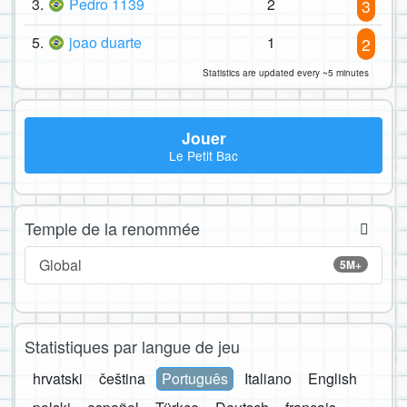
3.
Pedro 1139
2
3
5.
joao duarte
1
2
Statistics are updated every ~5 minutes
Jouer
Le Petit Bac
Temple de la renommée
Global
5M+
Statistiques par langue de jeu
hrvatski
čeština
Português
Italiano
English