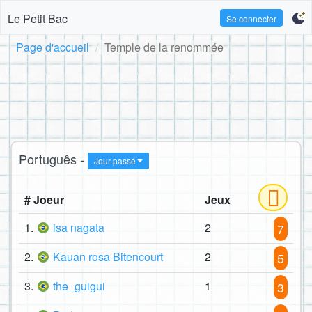
Le Petit Bac
Se connecter
Page d'accueil
Temple de la renommée
Português -
Jour passé
# Joeur
Jeux
1.
isa nagata
2
7
2.
Kauan rosa Bitencourt
2
5
3.
the_guigui
1
3