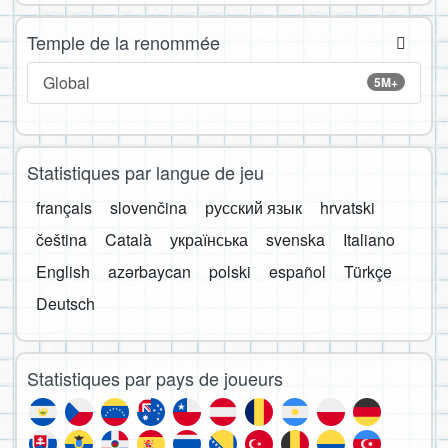
Temple de la renommée
Global
5M+
Statistiques par langue de jeu
français
slovenčina
русский язык
hrvatski
čeština
Català
українська
svenska
Italiano
English
azərbaycan
polski
español
Türkçe
Deutsch
Statistiques par pays de joueurs