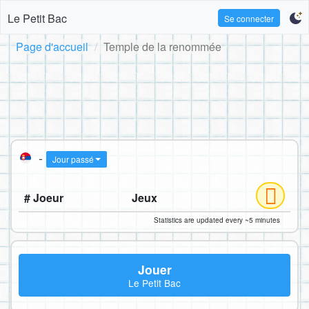
Le Petit Bac
Se connecter
Page d'accueil
Temple de la renommée
-
Jour passé
# Joeur
Jeux
Statistics are updated every ~5 minutes
Jouer
Le Petit Bac