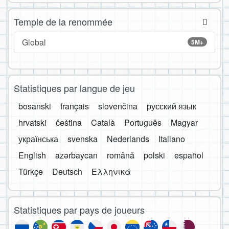
Temple de la renommée
Global
5M+
Statistiques par langue de jeu
bosanski
français
slovenčina
русский язык
hrvatski
čeština
Català
Português
Magyar
українська
svenska
Nederlands
Italiano
English
azərbaycan
română
polski
español
Türkçe
Deutsch
Ελληνικά
Statistiques par pays de joueurs