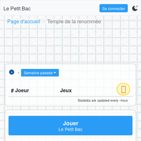
Le Petit Bac
Se connecter
Page d'accueil
Temple de la renommée
-
Semaine passée
# Joeur
Jeux
Statistics are updated every ~hour
Jouer
Le Petit Bac