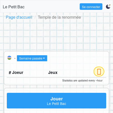
Le Petit Bac
Se connecter
Page d'accueil
Temple de la renommée
-
Semaine passée
# Joeur
Jeux
Statistics are updated every ~hour
Jouer
Le Petit Bac