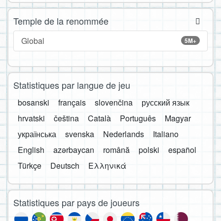
Temple de la renommée
Global
5M+
Statistiques par langue de jeu
bosanski
français
slovenčina
русский язык
hrvatski
čeština
Català
Português
Magyar
українська
svenska
Nederlands
Italiano
English
azərbaycan
română
polski
español
Türkçe
Deutsch
Ελληνικά
Statistiques par pays de joueurs