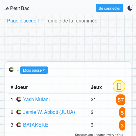
Le Petit Bac
Se connecter
Page d'accueil
Temple de la renommée
-
Mois passé
# Joeur
Jeux
1.
Yash Mulani
21
57
2.
Jamie W. Abbott (JUUA)
2
5
3.
BATAKEKE
3
3
Statistics are updated every ~hour