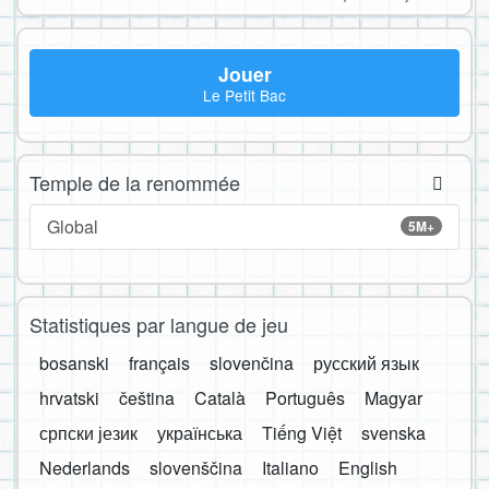
Jouer
Le Petit Bac
Temple de la renommée
Global
5M+
Statistiques par langue de jeu
bosanski
français
slovenčina
русский язык
hrvatski
čeština
Català
Português
Magyar
српски језик
українська
Tiếng Việt
svenska
Nederlands
slovenščina
Italiano
English