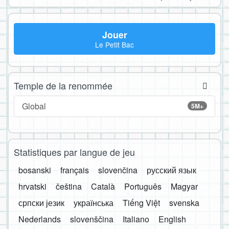
Jouer
Le Petit Bac
Temple de la renommée
Global
5M+
Statistiques par langue de jeu
bosanski
français
slovenčina
русский язык
hrvatski
čeština
Català
Português
Magyar
српски језик
українська
Tiếng Việt
svenska
Nederlands
slovenščina
Italiano
English