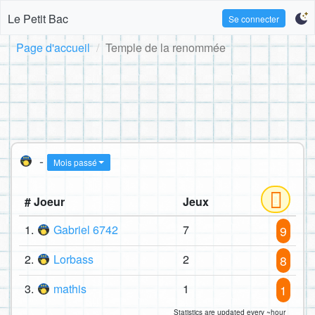
Le Petit Bac
Se connecter
Page d'accueil
Temple de la renommée
-
Mois passé
# Joeur
Jeux
1.
Gabriel 6742
7
9
2.
Lorbass
2
8
3.
mathis
1
1
Statistics are updated every ~hour