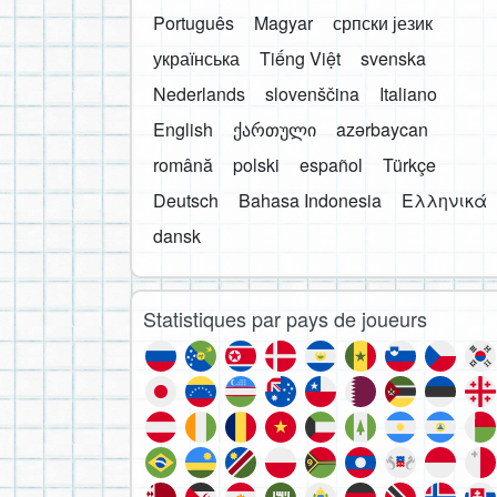
Português
Magyar
српски језик
українська
Tiếng Việt
svenska
Nederlands
slovenščina
Italiano
English
ქართული
azərbaycan
română
polski
español
Türkçe
Deutsch
Bahasa Indonesia
Ελληνικά
dansk
Statistiques par pays de joueurs