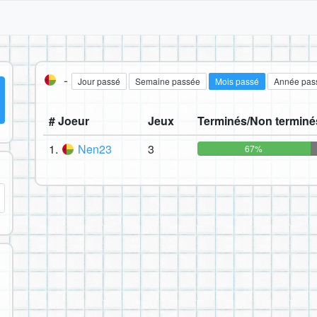
-
Jour passé
Semaine passée
Mois passé
Année pas
# Joeur
Jeux
Terminés/Non terminé
1.
Nen23
3
67%