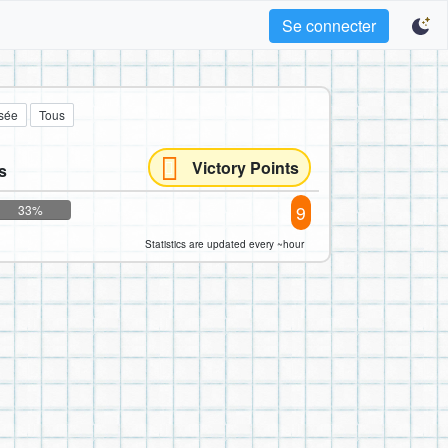
Se connecter
sée
Tous
Victory Points
s
9
33%
Statistics are updated every ~hour