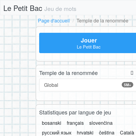
Le Petit Bac
Jeu de mots
Page d'accueil
Temple de la renommée
Jouer
Le Petit Bac
Temple de la renommée
Global
5M+
Statistiques par langue de jeu
bosanski
français
slovenčina
русский язык
hrvatski
čeština
Català