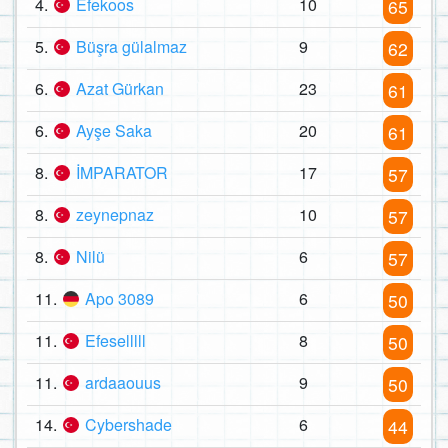
4.
Efekoos
10
65
5.
Büşra gülalmaz
9
62
6.
Azat Gürkan
23
61
6.
Ayşe Saka
20
61
8.
İMPARATOR
17
57
8.
zeynepnaz
10
57
8.
Nilü
6
57
11.
Apo 3089
6
50
11.
Efeselllll
8
50
11.
ardaaouus
9
50
14.
Cybershade
6
44