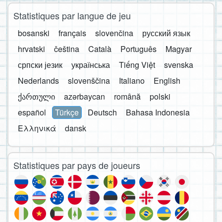
Statistiques par langue de jeu
bosanski
français
slovenčina
русский язык
hrvatski
čeština
Català
Português
Magyar
српски језик
українська
Tiếng Việt
svenska
Nederlands
slovenščina
Italiano
English
ქართული
azərbaycan
română
polski
español
Türkçe
Deutsch
Bahasa Indonesia
Ελληνικά
dansk
Statistiques par pays de joueurs