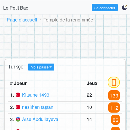
Le Petit Bac
Se connecter
Page d'accueil
Temple de la renommée
Türkçe -
Mois passé
# Joeur
Jeux
1.
Kitsune 1493
22
139
2.
neslihan taştan
10
112
3.
Aise Abdullayeva
14
86