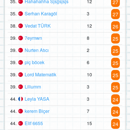
35.
Hahahahha Sjsjjsjsjs
12
27
35.
Serhan Karagöl
3
27
38.
Vedat TÜRK
12
26
39.
7eymwn
8
25
39.
Nurten Atıcı
2
25
39.
piç böcek
6
25
39.
Lord Matematik
10
25
39.
Liliumm
3
25
44.
Leyla YASA
3
24
44.
kerem Biçer
7
24
44.
Elif 6655
15
24