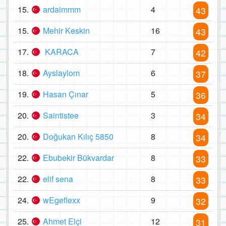
15.
ardaimmm
4
43
15.
Mehir Keskin
16
43
17.
KARACA
7
42
18.
Ayslaylom
6
37
19.
Hasan Çınar
5
36
20.
Saintistee
3
34
20.
Doğukan Kılıç 5850
8
34
22.
Ebubekir Bükvardar
8
33
22.
elif sena
8
33
24.
wEgeflexx
9
32
25.
Ahmet Elçi
12
31