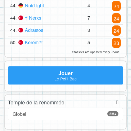
44.
NoirLight
4
24
44.
†`Nerxs
7
24
44.
Adrastos
3
24
50.
Kerem?!'
5
23
Statistics are updated every ~hour
Jouer
Le Petit Bac
Temple de la renommée
Global
5M+