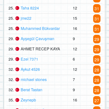
25.
Taha 8224
12
31
25.
jme22
15
31
25.
Muhammed Bükvardar
16
31
29.
Ayşegül Çavuşman
9
29
29.
AHMET RECEP KAYA
12
29
29.
Ezel 7371
6
29
32.
Aykut 4526
12
28
32.
michael stones
7
28
32.
Berat Tastan
9
28
35.
Zeynepb
16
27