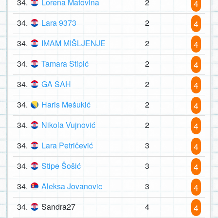
34.
Lorena Matovina
2
4
34.
Lara 9373
2
4
34.
IMAM MIŠLJENJE
2
4
34.
Tamara Stipić
2
4
34.
GA SAH
2
4
34.
Haris Mešukić
2
4
34.
Nikola Vujnović
2
4
34.
Lara Petričević
3
4
34.
Stipe Šošić
3
4
34.
Aleksa Jovanovic
3
4
34.
Sandra27
4
4