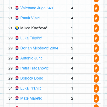
21.
Valentina Jugo 549
4
6
21.
Patrik Vlaić
4
6
21.
Milica Knežević
5
6
29.
Luka Filipčić
1
5
29.
Dorian Milošević 2804
2
5
29.
Antonio Jurić
4
5
29.
Petra Radanović
4
5
29.
Borlock Bono
4
5
34.
Luka Pranjić
1
4
34.
Mate Maretić
2
4