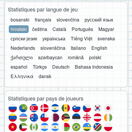
Statistiques par langue de jeu
bosanski
français
slovenčina
русский язык
hrvatski
čeština
Català
Português
Magyar
српски језик
українська
Tiếng Việt
svenska
Nederlands
slovenščina
Italiano
English
ქართული
azərbaycan
română
polski
español
Türkçe
Deutsch
Bahasa Indonesia
Ελληνικά
dansk
Statistiques par pays de joueurs