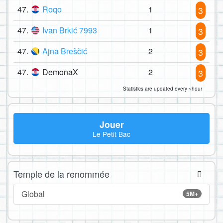
47.
Roqo
1
3
47.
Ivan Brkić 7993
1
3
47.
Ajna Breščić
2
3
47.
DemonaX
2
3
Statistics are updated every ~hour
Jouer
Le Petit Bac
Temple de la renommée
Global
5M+