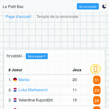
Le Petit Bac
Se connecter
Page d'accueil
Temple de la renommée
hrvatski -
Mois passé
# Joeur
Jeux
1.
Marija-
20
31
2.
Luka Markasović
11
29
3.
Valentina Kujundžić
15
28