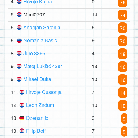
4.
Hrvoje Kajba
9
26
5.
Mimi0707
14
24
6.
Andrijan Šaronja
6
20
6.
Nemanja Basic
9
20
8.
Juro 3895
4
18
9.
Matej Lukšić 4381
13
16
9.
Mihael Duka
10
16
11.
Hrvoje Custonja
7
14
12.
Leon Zirdum
10
10
13.
Dzenan fx
3
9
13.
Filip Bolf
7
9