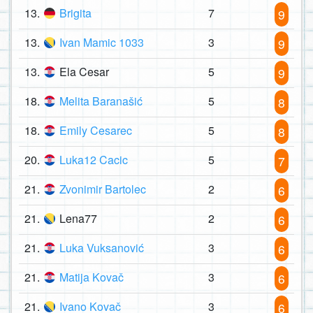
13.
Brigita
7
9
13.
Ivan Mamic 1033
3
9
13.
Ela Cesar
5
9
18.
Melita Baranašić
5
8
18.
Emily Cesarec
5
8
20.
Luka12 Cacic
5
7
21.
Zvonimir Bartolec
2
6
21.
Lena77
2
6
21.
Luka Vuksanović
3
6
21.
Matija Kovač
3
6
21.
Ivano Kovač
3
6