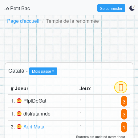
Le Petit Bac
Se connecter
Page d'accueil
Temple de la renommée
Català -
Mois passé
# Joeur
Jeux
1.
PipiDeGat
1
3
1.
disfrutanndo
1
3
3.
Adri Mata
1
1
Statistics are updated every ~hour