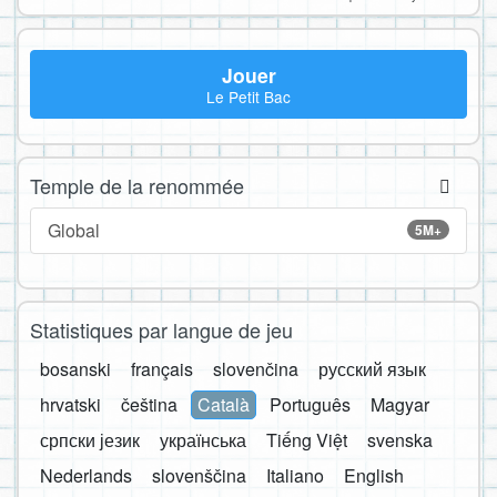
Jouer
Le Petit Bac
Temple de la renommée
Global
5M+
Statistiques par langue de jeu
bosanski
français
slovenčina
русский язык
hrvatski
čeština
Català
Português
Magyar
српски језик
українська
Tiếng Việt
svenska
Nederlands
slovenščina
Italiano
English