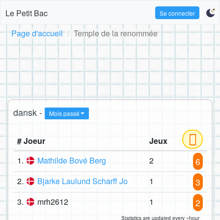
Le Petit Bac
Se connecter
Page d'accueil
Temple de la renommée
dansk -
Mois passé
# Joeur
Jeux
1.
Mathilde Bové Berg
2
6
2.
Bjarke Laulund Scharff Jo
1
3
3.
mrh2612
1
2
Statistics are updated every ~hour