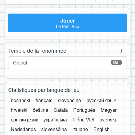
Jouer
Le Petit Bac
Temple de la renommée
Global
5M+
Statistiques par langue de jeu
bosanski
français
slovenčina
русский язык
hrvatski
čeština
Català
Português
Magyar
српски језик
українська
Tiếng Việt
svenska
Nederlands
slovenščina
Italiano
English