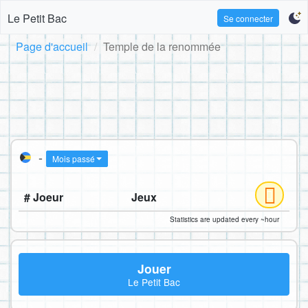
Le Petit Bac
Se connecter
Page d'accueil
Temple de la renommée
-
Mois passé
# Joeur
Jeux
Statistics are updated every ~hour
Jouer
Le Petit Bac