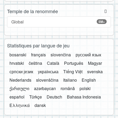
Temple de la renommée
Global
5M+
Statistiques par langue de jeu
bosanski
français
slovenčina
русский язык
hrvatski
čeština
Català
Português
Magyar
српски језик
українська
Tiếng Việt
svenska
Nederlands
slovenščina
Italiano
English
ქართული
azərbaycan
română
polski
español
Türkçe
Deutsch
Bahasa Indonesia
Ελληνικά
dansk