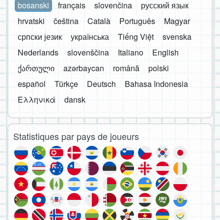
bosanski
français
slovenčina
русский язык
hrvatski
čeština
Català
Português
Magyar
српски језик
українська
Tiếng Việt
svenska
Nederlands
slovenščina
Italiano
English
ქართული
azərbaycan
română
polski
español
Türkçe
Deutsch
Bahasa Indonesia
Ελληνικά
dansk
Statistiques par pays de joueurs