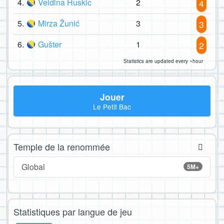
4.
Veldina Huskic
2
4
5.
Mirza Žunić
3
3
6.
Gušter
1
2
Statistics are updated every ~hour
Jouer
Le Petit Bac
Temple de la renommée
Global
5M+
Statistiques par langue de jeu