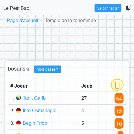
Le Petit Bac
Se connecter
Page d'accueil
Temple de la renommée
bosanski -
Mois passé
# Joeur
Jeux
1.
Tarik Garib
27
54
2.
Ibro Osmanagic
4
12
3.
Begin Frido
5
10