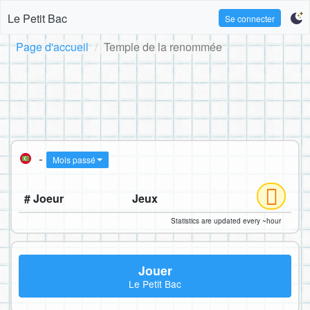
Le Petit Bac
Se connecter
Page d'accueil
Temple de la renommée
-
Mois passé
# Joeur
Jeux
Statistics are updated every ~hour
Jouer
Le Petit Bac