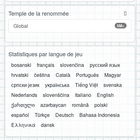
Temple de la renommée
Global
5M+
Statistiques par langue de jeu
bosanski
français
slovenčina
русский язык
hrvatski
čeština
Català
Português
Magyar
српски језик
українська
Tiếng Việt
svenska
Nederlands
slovenščina
Italiano
English
ქართული
azərbaycan
română
polski
español
Türkçe
Deutsch
Bahasa Indonesia
Ελληνικά
dansk