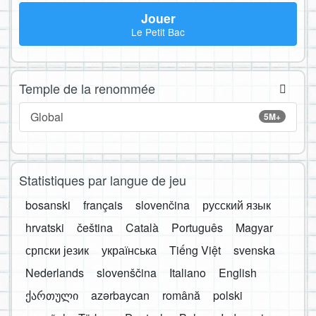
Jouer
Le Petit Bac
Temple de la renommée
Global
5M+
Statistiques par langue de jeu
bosanski
français
slovenčina
русский язык
hrvatski
čeština
Català
Português
Magyar
српски језик
українська
Tiếng Việt
svenska
Nederlands
slovenščina
Italiano
English
ქართული
azərbaycan
română
polski