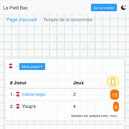
Le Petit Bac
Se connecter
Page d'accueil
Temple de la renommée
-
Mois passé
# Joeur
Jeux
1.
mecie kepo
3
15
2.
Youp's
4
6
Statistics are updated every ~hour