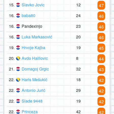
15.
Slavko Jovic
12
47
16.
baba80
24
46
16.
Pandexinjo
23
46
16.
Luka Markasović
20
46
19.
Hrvoje Kajba
19
45
20.
Avdo Halilovic
8
44
21.
Domagoj Grgic
32
43
22.
Haris Mešukić
18
42
22.
Antonio Jurić
29
42
22.
Slade 9448
19
42
22.
Princeza
42
42