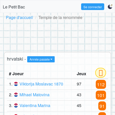
Le Petit Bac
Se connecter
Page d'accueil
Temple de la renommée
hrvatski -
Année passée
# Joeur
Jeux
1.
Viktorija Moslavac 1870
97
112
2.
Mihael Matovina
43
101
3.
Valentina Marina
45
91