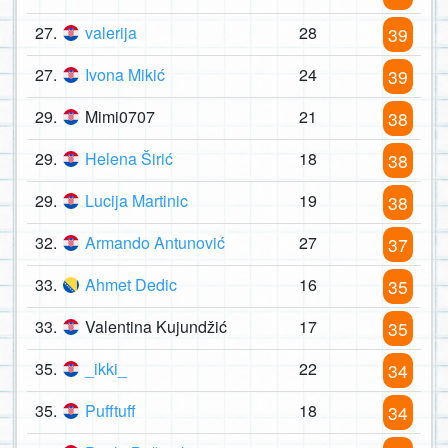
27.
valerija
28
39
27.
Ivona Mikić
24
39
29.
Mimi0707
21
38
29.
Helena Širić
18
38
29.
Lucija Martinic
19
38
32.
Armando Antunović
27
37
33.
Ahmet Dedic
16
35
33.
Valentina Kujundžić
17
35
35.
_ikki_
22
34
35.
Pufftuff
18
34