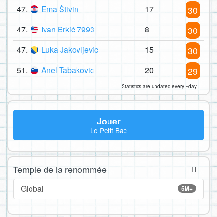
47.
Ema Štivin
17
30
47.
Ivan Brkić 7993
8
30
47.
Luka Jakovljevic
15
30
51.
Anel Tabakovic
20
29
Statistics are updated every ~day
Jouer
Le Petit Bac
Temple de la renommée
Global
5M+