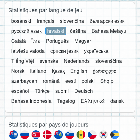
Statistiques par langue de jeu
bosanski
français
slovenčina
български език
русский язык
hrvatski
čeština
Bahasa Melayu
Català
ไทย
Português
Magyar
latviešu valoda
српски језик
українська
Tiếng Việt
svenska
Nederlands
slovenščina
Norsk
Italiano
Қазақ
English
ქართული
azərbaycan
română
eesti
polski
Shqip
español
Türkçe
suomi
Deutsch
Bahasa Indonesia
Tagalog
Ελληνικά
dansk
Statistiques par pays de joueurs