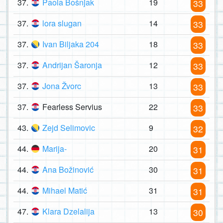
37.
Paola Bošnjak
19
33
37.
lora slugan
14
33
37.
Ivan Biljaka 204
18
33
37.
Andrijan Šaronja
12
33
37.
Jona Žvorc
13
33
37.
Fearless Servius
22
33
43.
Zejd Selimovic
9
32
44.
Marija-
20
31
44.
Ana Božinović
30
31
44.
Mihael Matić
31
31
47.
Klara Dzelalija
13
30