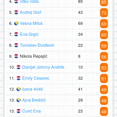
4.
nitko ništa
85
85
5.
Andrej Grof
43
73
6.
Vesna Miloš
69
69
7.
Ena Grgić
34
60
8.
Tomislav Đurđević
22
59
9.
Nikola Repajić
8
56
10.
Danijel Johnny Andrlik
10
53
11.
Emily Cesarec
32
51
12.
Ivana 4046
41
49
13.
Ajna Breščić
29
48
13.
Ćurić Ena
23
48