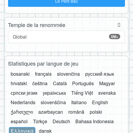
Le Petit Bac
Temple de la renommée
Global
5M+
Statistiques par langue de jeu
bosanski
français
slovenčina
русский язык
hrvatski
čeština
Català
Português
Magyar
српски језик
українська
Tiếng Việt
svenska
Nederlands
slovenščina
Italiano
English
ქართული
azərbaycan
română
polski
español
Türkçe
Deutsch
Bahasa Indonesia
Ελληνικά
dansk