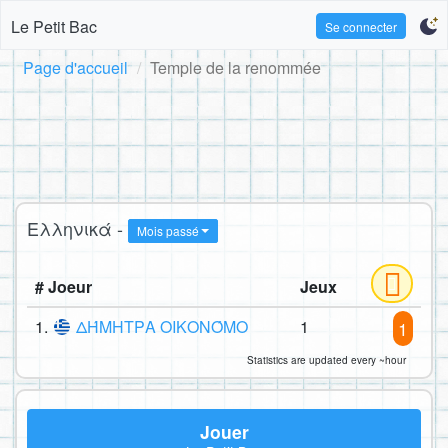
Le Petit Bac
Se connecter
Page d'accueil
Temple de la renommée
Ελληνικά -
Mois passé
# Joeur
Jeux
1.
ΔΉΜΗΤΡΑ ΟΙΚΟΝΌΜΟ
1
1
Statistics are updated every ~hour
Jouer