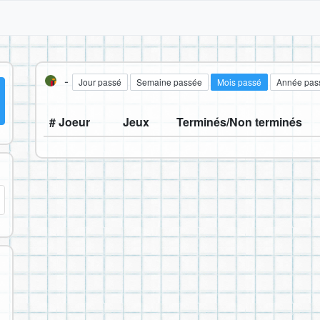
-
Jour passé
Semaine passée
Mois passé
Année pas
# Joeur
Jeux
Terminés/Non terminés