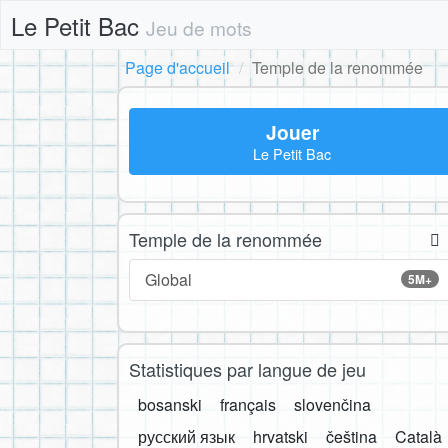
Le Petit Bac
Jeu de mots
Page d'accueil
Temple de la renommée
Jouer
Le Petit Bac
Temple de la renommée
Global
5M+
Statistiques par langue de jeu
bosanski
français
slovenčina
русский язык
hrvatski
čeština
Català