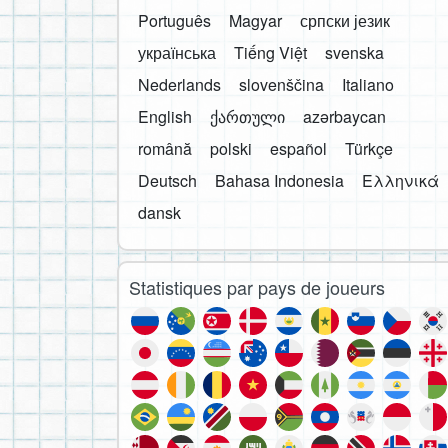
Português
Magyar
српски језик
українська
Tiếng Việt
svenska
Nederlands
slovenščina
Italiano
English
ქართული
azərbaycan
română
polski
español
Türkçe
Deutsch
Bahasa Indonesia
Ελληνικά
dansk
Statistiques par pays de joueurs