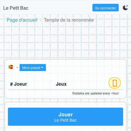
Le Petit Bac
Se connecter
Page d'accueil
Temple de la renommée
-
Mois passé
# Joeur
Jeux
Statistics are updated every ~hour
Jouer
Le Petit Bac