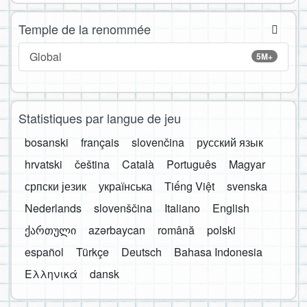
Temple de la renommée
Global
5M+
Statistiques par langue de jeu
bosanski
français
slovenčina
русский язык
hrvatski
čeština
Català
Português
Magyar
српски језик
українська
Tiếng Việt
svenska
Nederlands
slovenščina
Italiano
English
ქართული
azərbaycan
română
polski
español
Türkçe
Deutsch
Bahasa Indonesia
Ελληνικά
dansk