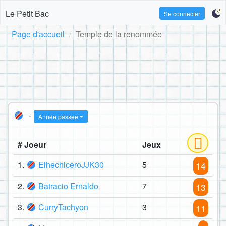
Le Petit Bac
Se connecter
Page d'accueil
Temple de la renommée
-
Année passée
# Joeur
Jeux
1.
ElhechiceroJJK30
5
14
2.
Batracio Ernaldo
7
13
3.
CurryTachyon
3
11