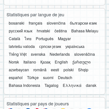
Statistiques par langue de jeu
bosanski
français
slovenčina
български език
русский язык
hrvatski
čeština
Bahasa Melayu
Català
ไทย
Português
Magyar
latviešu valoda
српски језик
українська
Tiếng Việt
svenska
Nederlands
slovenščina
Norsk
Italiano
Қазақ
English
ქართული
azərbaycan
română
eesti
polski
Shqip
español
Türkçe
suomi
Deutsch
Bahasa Indonesia
Tagalog
Ελληνικά
dansk
Statistiques par pays de joueurs