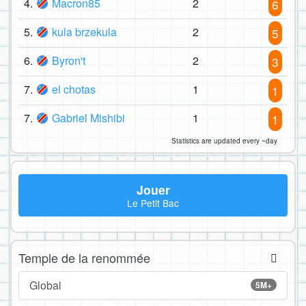
4.
Macron85
2
6
5.
kula brzekula
2
5
6.
Byron't
2
3
7.
el chotas
1
1
7.
Gabriel Mishibi
1
1
Statistics are updated every ~day
Jouer
Le Petit Bac
Temple de la renommée
Global
5M+