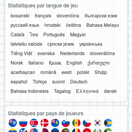
Statistiques par langue de jeu
bosanski
français
slovenčina
български език
русский язык
hrvatski
čeština
Bahasa Melayu
Català
ไทย
Português
Magyar
latviešu valoda
српски језик
українська
Tiếng Việt
svenska
Nederlands
slovenščina
Norsk
Italiano
Қазақ
English
ქართული
azərbaycan
română
eesti
polski
Shqip
español
Türkçe
suomi
Deutsch
Bahasa Indonesia
Tagalog
Ελληνικά
dansk
Statistiques par pays de joueurs