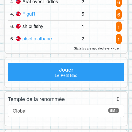
4.
AraLovesTiddies
2
6
4.
F!guR
5
6
6.
shipiifishy
1
1
6.
pisello albane
2
1
Statistics are updated every ~day
Jouer
Le Petit Bac
Temple de la renommée
Global
5M+