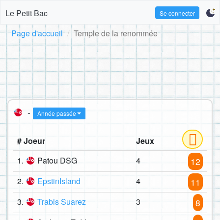
Le Petit Bac
Se connecter
Page d'accueil
Temple de la renommée
-
Année passée
# Joeur
Jeux
1.
Patou DSG
4
12
2.
EpstinIsland
4
11
3.
Trabis Suarez
3
8