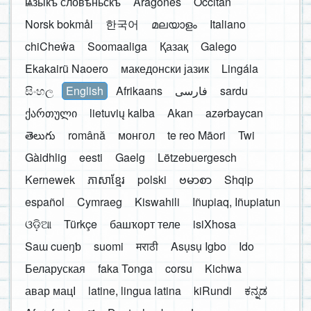
ѩзыкъ словѣньскъ
Aragonés
Occitan
Norsk bokmål
한국어
മലയാളം
Italiano
chiCheŵa
Soomaaliga
Қазақ
Galego
Ekakairũ Naoero
македонски јазик
Lingála
සිංහල
English
Afrikaans
فارسی
sardu
ქართული
lietuvių kalba
Akan
azərbaycan
తెలుగు
română
монгол
te reo Māori
Twi
Gàidhlig
eesti
Gaelg
Lëtzebuergesch
Kernewek
ភាសាខ្មែរ
polski
ဗမာစာ
Shqip
español
Cymraeg
Kiswahili
Iñupiaq, Iñupiatun
ଓଡ଼ିଆ
Türkçe
башҡорт теле
isiXhosa
Saɯ cueŋƅ
suomi
मराठी
Asụsụ Igbo
Ido
Беларуская
faka Tonga
corsu
Kichwa
авар мацӀ
latine, lingua latina
kiRundi
ಕನ್ನಡ