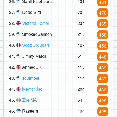
36.
Sahil Fatehpuria
131
481
37.
Dodo Bird
70
478
38.
Victoria Foster
234
465
39.
SmokedSalmon
215
458
40.
Scott Urquhart
127
456
41.
Jimmy Malcs
51
448
42.
AhmedUK
113
439
43.
squimbel
114
437
44.
Mentor Jsq
204
436
45.
Zoe MA
54
428
46.
Raseem
104
425