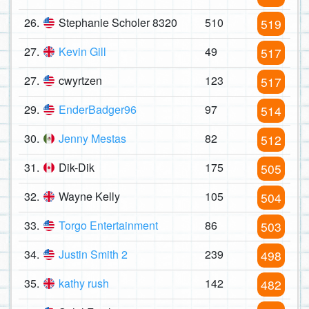
26.
Stephanie Scholer 8320
510
519
27.
Kevin Gill
49
517
27.
cwyrtzen
123
517
29.
EnderBadger96
97
514
30.
Jenny Mestas
82
512
31.
Dik-Dik
175
505
32.
Wayne Kelly
105
504
33.
Torgo Entertainment
86
503
34.
Justin Smith 2
239
498
35.
kathy rush
142
482