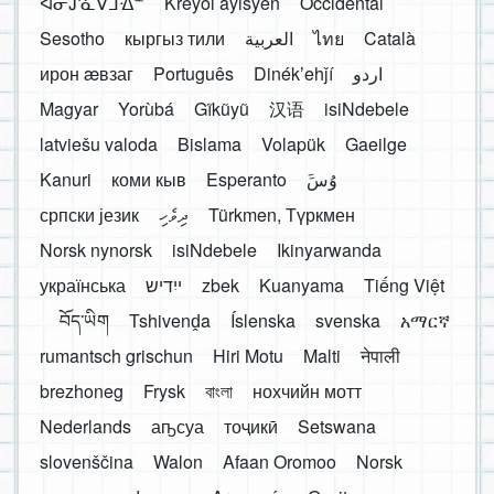
ᐊᓂᔑᓈᐯᒧᐎᓐ
Kreyòl ayisyen
Occidental
Sesotho
кыргыз тили
العربية
ไทย
Català
ирон æвзаг
Português
Dinékʼehǰí
اردو
Magyar
Yorùbá
Gĩkũyũ
汉语
isiNdebele
latviešu valoda
Bislama
Volapük
Gaeilge
Kanuri
коми кыв
Esperanto
َوُسَ
српски језик
ދިވެހި
Türkmen, Түркмен
Norsk nynorsk
isiNdebele
Ikinyarwanda
українська
ייִדיש
zbek
Kuanyama
Tiếng Việt
བོད་ཡིག
Tshivenḓa
Íslenska
svenska
አማርኛ
rumantsch grischun
Hiri Motu
Malti
नेपाली
brezhoneg
Frysk
বাংলা
нохчийн мотт
Nederlands
аҧсуа
тоҷикӣ
Setswana
slovenščina
Walon
Afaan Oromoo
Norsk