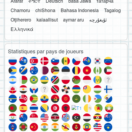
Afaraf
ትግርኛ
Deutsch
basa Jawa
татарча
Chamoru
chiShona
Bahasa Indonesia
Tagalog
Otjiherero
kalaallisut
aymar aru
Ελληνικά
Statistiques par pays de joueurs