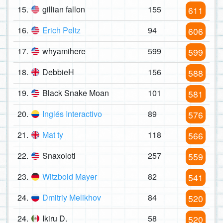
15.
gillian fallon
155
611
16.
Erich Peltz
94
606
17.
whyamihere
599
599
18.
DebbieH
156
588
19.
Black Snake Moan
101
581
20.
Inglés Interactivo
89
576
21.
Mat ty
118
566
22.
Snaxolotl
257
559
23.
Witzbold Mayer
82
541
24.
Dmitriy Melikhov
84
520
24.
Ikiru D.
58
520