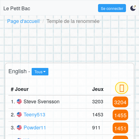
Le Petit Bac
Se connecter
Page d'accueil
Temple de la renommée
English -
Tous
# Joeur
Jeux
1.
Steve Svensson
3203
3204
2.
Teeny513
1453
1455
3.
Powder11
911
1451