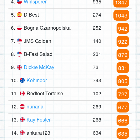
4.
Whisperer
935
1347
5.
D Best
274
1043
6.
Bogna Czarnopolska
252
942
7.
JMS Golden
140
922
8.
B-Fast Salad
231
879
9.
Dickie McKay
73
831
10.
Kohinoor
743
805
11.
Redfoot Tortoise
102
727
12.
nunana
269
677
13.
Kay Foster
268
666
14.
ankara123
634
635