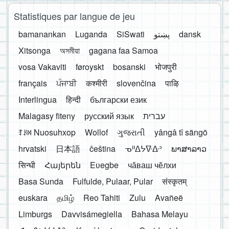
Statistiques par langue de jeu
bamanankan
Luganda
SiSwati
پښتو
dansk
Xitsonga
অসমীয়া
gagana faa Samoa
vosa Vakaviti
føroyskt
bosanski
भोजपुरी
français
ਪੰਜਾਬੀ
कश्मीरी
slovenčina
पाऴि
Interlingua
हिन्दी
български език
Malagasy fiteny
русский язык
עברית
ꆈꌠ꒿ Nuosuhxop
Wollof
ગુજરાતી
yângâ tî sängö
hrvatski
日本語
čeština
ᓀᐦᐃᔭᐍᐏᐣ
ພາສາລາວ
सिन्धी
Հայերեն
Eʋegbe
чӑваш чӗлхи
Basa Sunda
Fulfulde, Pulaar, Pular
संस्कृतम्
euskara
தமிழ்
Reo Tahiti
Zulu
Avañeẽ
Limburgs
Davvisámegiella
Bahasa Melayu