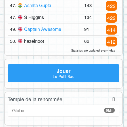
47.
Asmita Gupta
143
422
47.
S Higgins
134
422
49.
Captain Awesome
91
414
50.
hazelnoot
62
412
Statistics are updated every ~day
Jouer
Le Petit Bac
Temple de la renommée
Global
5M+