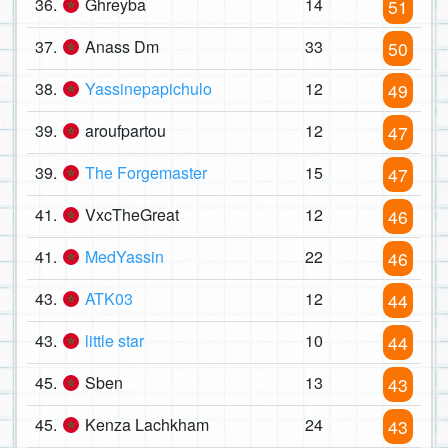
36.
Ghreyba
14
51
37.
Anass Dm
33
50
38.
Yassinepapichulo
12
49
39.
aroufpartou
12
47
39.
The Forgemaster
15
47
41.
VxcTheGreat
12
46
41.
MedYassin
22
46
43.
ATK03
12
44
43.
little star
10
44
45.
Sben
13
43
45.
Kenza Lachkham
24
43