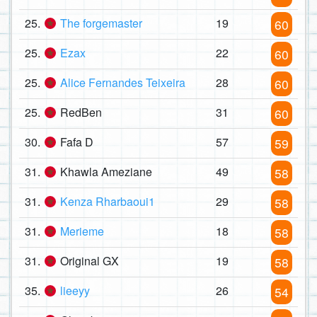
25.
The forgemaster
19
60
25.
Ezax
22
60
25.
Alice Fernandes Teixeira
28
60
25.
RedBen
31
60
30.
Fafa D
57
59
31.
Khawla Ameziane
49
58
31.
Kenza Rharbaoui1
29
58
31.
Merieme
18
58
31.
Original GX
19
58
35.
lieeyy
26
54