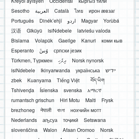
Kreyòl ayisyen
Occidental
кыргыз тили
Sesotho
العربية
Català
ไทย
ирон æвзаг
Português
Dinékʼehǰí
اردو
Magyar
Yorùbá
汉语
Gĩkũyũ
isiNdebele
latviešu valoda
Bislama
Volapük
Gaeilge
Kanuri
коми кыв
Esperanto
َوُسَ
српски језик
Türkmen, Түркмен
ދިވެހި
Norsk nynorsk
isiNdebele
Ikinyarwanda
українська
ייִדיש
zbek
Kuanyama
Tiếng Việt
བོད་ཡིག
Tshivenḓa
Íslenska
svenska
አማርኛ
rumantsch grischun
Hiri Motu
Malti
Frysk
brezhoneg
नेपाली
বাংলা
нохчийн мотт
Nederlands
аҧсуа
тоҷикӣ
Setswana
slovenščina
Walon
Afaan Oromoo
Norsk