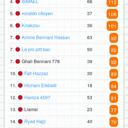
4.
ISMAEL
66
112
5.
ronaldo citoyen
37
106
6.
Knakzou
36
101
7.
Amine Bennani Hassan
63
92
7.
La pro ptit bac
50
92
7.
Ghali Bennani 778
39
92
10.
Fati Hazzaz
30
89
11.
Hicham Elkbadi
18
84
12.
Hamza 4597
53
81
13.
Liamsi
23
77
14.
Ryad Hajji
40
76