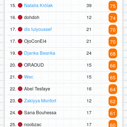
15.
Natalia Królak
39
75
16.
dohdoh
12
74
17.
dis luiyoussef
21
70
17.
OjoConEl4
21
70
19.
Djanka Beanka
24
68
20.
ORAOUD
15
66
21.
Wec
15
65
22.
Abel Tesfaye
16
64
23.
Zakiyya Monfort
12
62
24.
Sana Bouhessa
17
61
25.
noobzac
17
60