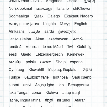
ѩзыкъ словѣньскъ
Aragonés
Occitan
한국어
Norsk bokmål
മലയാളം
Italiano
chiCheŵa
Soomaaliga
Қазақ
Galego
Ekakairũ Naoero
македонски јазик
Lingála
සිංහල
English
Afrikaans
فارسی
sardu
ქართული
lietuvių kalba
Akan
azərbaycan
తెలుగు
română
монгол
te reo Māori
Twi
Gàidhlig
eesti
Gaelg
Lëtzebuergesch
Kernewek
ភាសាខ្មែរ
polski
ဗမာစာ
Shqip
español
Cymraeg
Kiswahili
Iñupiaq, Iñupiatun
ଓଡ଼ିଆ
Türkçe
башҡорт теле
isiXhosa
Saɯ cueŋƅ
suomi
मराठी
Asụsụ Igbo
Ido
Беларуская
faka Tonga
corsu
Kichwa
авар мацӀ
latine, lingua latina
ಕನ್ನಡ
kiRundi
Afaraf