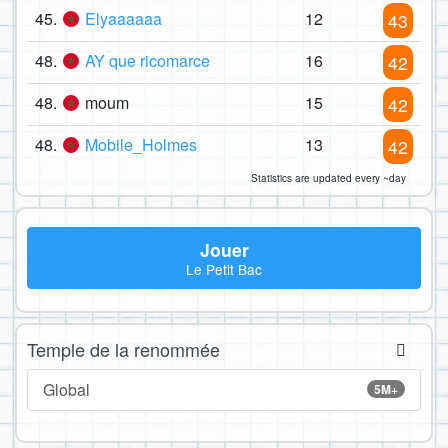
45.
Elyaaaaaa
12
43
48.
AY que ricomarce
16
42
48.
moum
15
42
48.
Mobile_Holmes
13
42
Statistics are updated every ~day
Jouer
Le Petit Bac
Temple de la renommée
Global
5M+