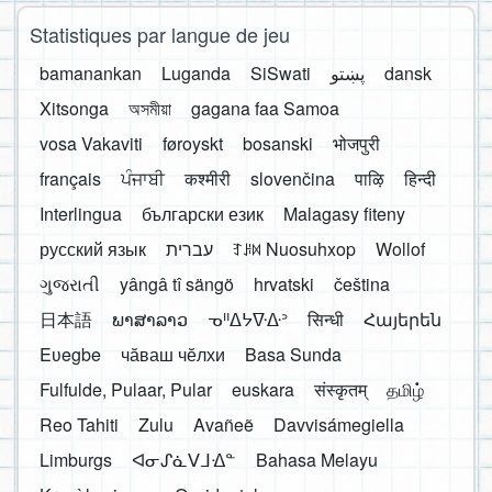
Statistiques par langue de jeu
bamanankan
Luganda
SiSwati
پښتو
dansk
Xitsonga
অসমীয়া
gagana faa Samoa
vosa Vakaviti
føroyskt
bosanski
भोजपुरी
français
ਪੰਜਾਬੀ
कश्मीरी
slovenčina
पाऴि
हिन्दी
Interlingua
български език
Malagasy fiteny
русский язык
עברית
ꆈꌠ꒿ Nuosuhxop
Wollof
ગુજરાતી
yângâ tî sängö
hrvatski
čeština
日本語
ພາສາລາວ
ᓀᐦᐃᔭᐍᐏᐣ
सिन्धी
Հայերեն
Eʋegbe
чӑваш чӗлхи
Basa Sunda
Fulfulde, Pulaar, Pular
euskara
संस्कृतम्
தமிழ்
Reo Tahiti
Zulu
Avañeẽ
Davvisámegiella
Limburgs
ᐊᓂᔑᓈᐯᒧᐎᓐ
Bahasa Melayu