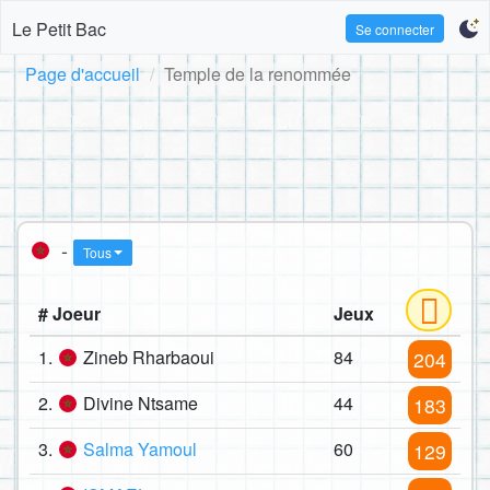
Le Petit Bac
Se connecter
Page d'accueil
Temple de la renommée
-
Tous
# Joeur
Jeux
1.
Zineb Rharbaoui
84
204
2.
Divine Ntsame
44
183
3.
Salma Yamoul
60
129