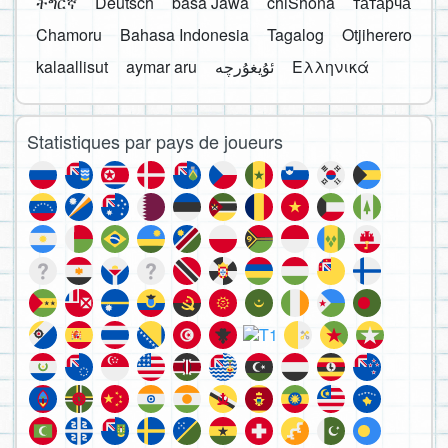
ትግርኛ
Deutsch
basa Jawa
chiShona
татарча
Chamoru
Bahasa Indonesia
Tagalog
Otjiherero
kalaallisut
aymar aru
Ελληνικά
Statistiques par pays de joueurs