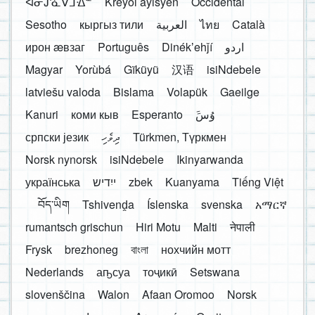
ᐊᓂᔑᓈᐯᒧᐎᓐ
Kreyòl ayisyen
Occidental
Sesotho
кыргыз тили
العربية
ไทย
Català
ирон æвзаг
Português
Dinékʼehǰí
اردو
Magyar
Yorùbá
Gĩkũyũ
汉语
isiNdebele
latviešu valoda
Bislama
Volapük
Gaeilge
Kanuri
коми кыв
Esperanto
َوُسَ
српски језик
ދިވެހި
Türkmen, Түркмен
Norsk nynorsk
isiNdebele
Ikinyarwanda
українська
ייִדיש
zbek
Kuanyama
Tiếng Việt
བོད་ཡིག
Tshivenḓa
Íslenska
svenska
አማርኛ
rumantsch grischun
Hiri Motu
Malti
नेपाली
Frysk
brezhoneg
বাংলা
нохчийн мотт
Nederlands
аҧсуа
тоҷикӣ
Setswana
slovenščina
Walon
Afaan Oromoo
Norsk