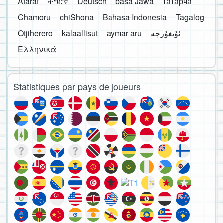
Afaraf
ትግርኛ
Deutsch
basa Jawa
татарча
Chamoru
chiShona
Bahasa Indonesia
Tagalog
Otjiherero
kalaallisut
aymar aru
Ελληνικά
Statistiques par pays de joueurs