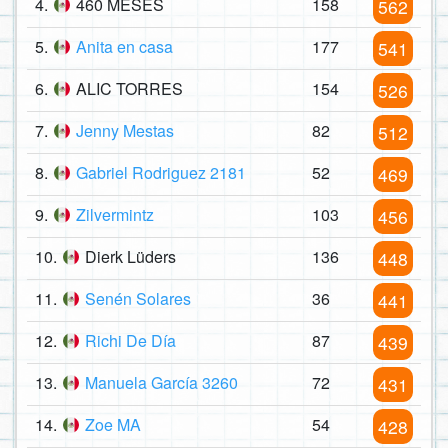
4.
460 MESES
158
562
5.
Anita en casa
177
541
6.
ALIC TORRES
154
526
7.
Jenny Mestas
82
512
8.
Gabriel Rodriguez 2181
52
469
9.
Zilvermintz
103
456
10.
Dierk Lüders
136
448
11.
Senén Solares
36
441
12.
Richi De Día
87
439
13.
Manuela García 3260
72
431
14.
Zoe MA
54
428