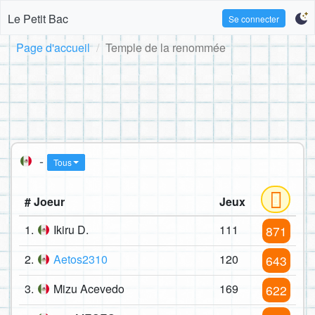
Le Petit Bac
Se connecter
Page d'accueil
Temple de la renommée
-
Tous
# Joeur
Jeux
1.
Ikiru D.
111
871
2.
Aetos2310
120
643
3.
Mizu Acevedo
169
622