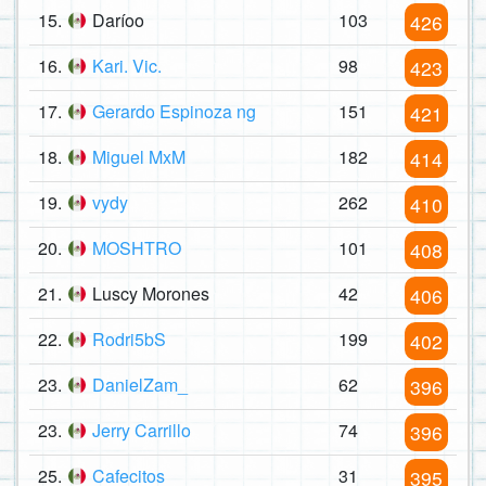
15.
Daríoo
103
426
16.
Kari. Vic.
98
423
17.
Gerardo Espinoza ng
151
421
18.
Miguel MxM
182
414
19.
vydy
262
410
20.
MOSHTRO
101
408
21.
Luscy Morones
42
406
22.
Rodri5bS
199
402
23.
DanielZam_
62
396
23.
Jerry Carrillo
74
396
25.
Cafecitos
31
395