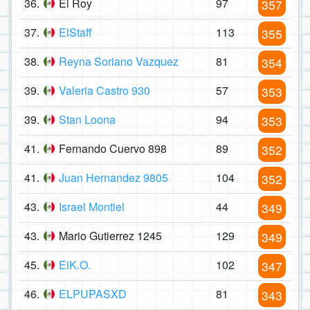
36.
El Roy
97
357
37.
ElStaff
113
355
38.
Reyna Soriano Vazquez
81
354
39.
Valeria Castro 930
57
353
39.
Stan Loona
94
353
41.
Fernando Cuervo 898
89
352
41.
Juan Hernandez 9805
104
352
43.
Israel Montiel
44
349
43.
Mario Gutierrez 1245
129
349
45.
EiK.O.
102
347
46.
ELPUPASXD
81
343