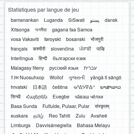
Statistiques par langue de jeu
bamanankan
Luganda
SiSwati
پښتو
dansk
Xitsonga
অসমীয়া
gagana faa Samoa
vosa Vakaviti
føroyskt
bosanski
भोजपुरी
français
कश्मीरी
slovenčina
ਪੰਜਾਬੀ
पाऴि
Interlingua
हिन्दी
български език
Malagasy fiteny
русский язык
עברית
ꆈꌠ꒿ Nuosuhxop
Wollof
ગુજરાતી
yângâ tî sängö
hrvatski
日本語
čeština
ᓀᐦᐃᔭᐍᐏᐣ
ພາສາລາວ
सिन्धी
Հայերեն
Eʋegbe
чӑваш чӗлхи
Basa Sunda
Fulfulde, Pulaar, Pular
संस्कृतम्
euskara
தமிழ்
Reo Tahiti
Zulu
Avañeẽ
Limburgs
Davvisámegiella
Bahasa Melayu