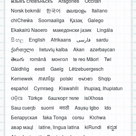
ѩзыкъ словѣньскъ
Aragonés
Occitan
Norsk bokmål
한국어
മലയാളം
Italiano
chiCheŵa
Soomaaliga
Қазақ
Galego
Ekakairũ Naoero
македонски јазик
Lingála
සිංහල
English
Afrikaans
فارسی
sardu
ქართული
lietuvių kalba
Akan
azərbaycan
తెలుగు
română
монгол
te reo Māori
Twi
Gàidhlig
eesti
Gaelg
Lëtzebuergesch
Kernewek
ភាសាខ្មែរ
polski
ဗမာစာ
Shqip
español
Cymraeg
Kiswahili
Iñupiaq, Iñupiatun
ଓଡ଼ିଆ
Türkçe
башҡорт теле
isiXhosa
Saɯ cueŋƅ
suomi
मराठी
Asụsụ Igbo
Ido
Беларуская
faka Tonga
corsu
Kichwa
авар мацӀ
latine, lingua latina
kiRundi
ಕನ್ನಡ