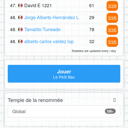
47.
David E 1221
61
339
48.
Jorge Alberto Hernández L
29
335
48.
Tamalito Tuneado
78
335
48.
alberto carlos valdez lop
32
335
Statistics are updated every ~day
Jouer
Le Petit Bac
Temple de la renommée
Global
5M+