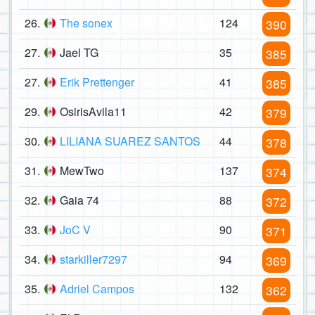
26.
The sonex
124
390
27.
Jael TG
35
385
27.
Erik Prettenger
41
385
29.
OsirisAvila11
42
379
30.
LILIANA SUAREZ SANTOS
44
378
31.
MewTwo
137
374
32.
Gaia 74
88
372
33.
JoC V
90
371
34.
starkiller7297
94
369
35.
Adriel Campos
132
362