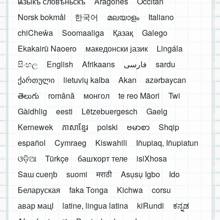
ѩзыкъ словѣньскъ
Aragonés
Occitan
Norsk bokmål
한국어
മലയാളം
Italiano
chiCheŵa
Soomaaliga
Қазақ
Galego
Ekakairũ Naoero
македонски јазик
Lingála
සිංහල
English
Afrikaans
فارسی
sardu
ქართული
lietuvių kalba
Akan
azərbaycan
తెలుగు
română
монгол
te reo Māori
Twi
Gàidhlig
eesti
Lëtzebuergesch
Gaelg
Kernewek
ភាសាខ្មែរ
polski
ဗမာစာ
Shqip
español
Cymraeg
Kiswahili
Iñupiaq, Iñupiatun
ଓଡ଼ିଆ
Türkçe
башҡорт теле
isiXhosa
Saɯ cueŋƅ
suomi
मराठी
Asụsụ Igbo
Ido
Беларуская
faka Tonga
Kichwa
corsu
авар мацӀ
latine, lingua latina
kiRundi
ಕನ್ನಡ