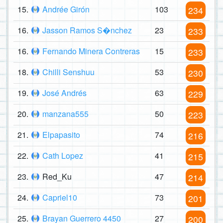
15.
Andrée Girón
103
234
16.
Jasson Ramos S�nchez
23
233
16.
Fernando Minera Contreras
15
233
18.
Chilli Senshuu
53
230
19.
José Andrés
63
229
20.
manzana555
50
223
21.
Elpapasito
74
216
22.
Cath Lopez
41
215
23.
Red_Ku
47
214
24.
Capriel10
73
201
25.
Brayan Guerrero 4450
27
200