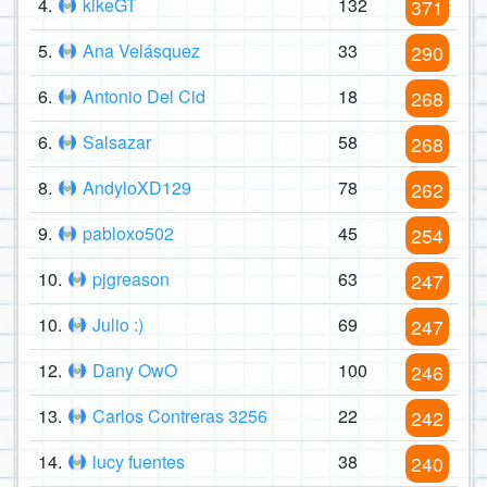
4.
kikeGT
132
371
5.
Ana Velásquez
33
290
6.
Antonio Del Cid
18
268
6.
Salsazar
58
268
8.
AndyloXD129
78
262
9.
pabloxo502
45
254
10.
pjgreason
63
247
10.
Julio :)
69
247
12.
Dany OwO
100
246
13.
Carlos Contreras 3256
22
242
14.
lucy fuentes
38
240