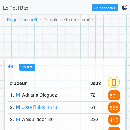
Le Petit Bac
Se connecter
Page d'accueil
Temple de la renommée
-
Tous
# Joeur
Jeux
1.
Adriana Dieguez
72
801
2.
Jose Rubio 4573
64
555
3.
Aniquilador_30
220
413