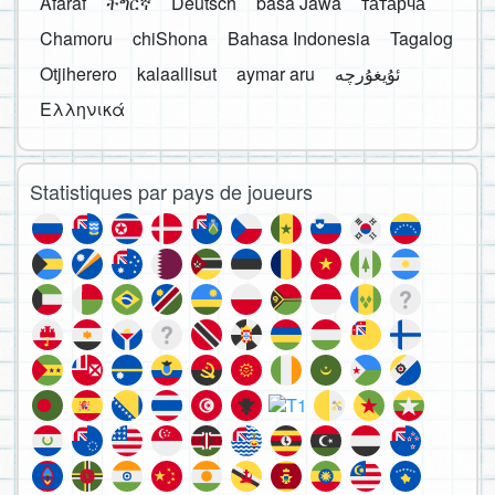
Afaraf
ትግርኛ
Deutsch
basa Jawa
татарча
Chamoru
chiShona
Bahasa Indonesia
Tagalog
Otjiherero
kalaallisut
aymar aru
Ελληνικά
Statistiques par pays de joueurs