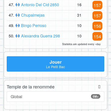
47.
Antonio Del Cid 2850
16
157
47.
Chupalmejas
31
157
49.
Bingo Perroso
10
156
50.
Alexandra Guerra 298
10
154
Statistics are updated every ~day
Jouer
Le Petit Bac
Temple de la renommée
Global
5M+