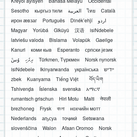
Kreyòl ayisyen
Bahasa Melayu
Occidental
Sesotho
кыргыз тили
العربية
ไทย
Català
ирон æвзаг
Português
Dinékʼehǰí
اردو
Magyar
Yorùbá
Gĩkũyũ
汉语
isiNdebele
latviešu valoda
Bislama
Volapük
Gaeilge
Kanuri
коми кыв
Esperanto
српски језик
َوُسَ
ދިވެހި
Türkmen, Түркмен
Norsk nynorsk
isiNdebele
Ikinyarwanda
українська
ייִדיש
zbek
Kuanyama
Tiếng Việt
བོད་ཡིག
Tshivenḓa
Íslenska
svenska
አማርኛ
rumantsch grischun
Hiri Motu
Malti
नेपाली
brezhoneg
Frysk
বাংলা
нохчийн мотт
Nederlands
аҧсуа
тоҷикӣ
Setswana
slovenščina
Walon
Afaan Oromoo
Norsk