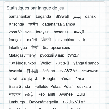
Statistiques par langue de jeu
bamanankan
Luganda
SiSwati
پښتو
dansk
Xitsonga
অসমীয়া
gagana faa Samoa
vosa Vakaviti
føroyskt
bosanski
भोजपुरी
français
कश्मीरी
ਪੰਜਾਬੀ
slovenčina
पाऴि
Interlingua
हिन्दी
български език
Malagasy fiteny
русский язык
עברית
ꆈꌠ꒿ Nuosuhxop
Wollof
ગુજરાતી
yângâ tî sängö
hrvatski
日本語
čeština
ᓀᐦᐃᔭᐍᐏᐣ
ພາສາລາວ
सिन्धी
Հայերեն
Eʋegbe
чӑваш чӗлхи
Basa Sunda
Fulfulde, Pulaar, Pular
euskara
संस्कृतम्
தமிழ்
Reo Tahiti
Avañeẽ
Zulu
Limburgs
Davvisámegiella
ᐊᓂᔑᓈᐯᒧᐎᓐ