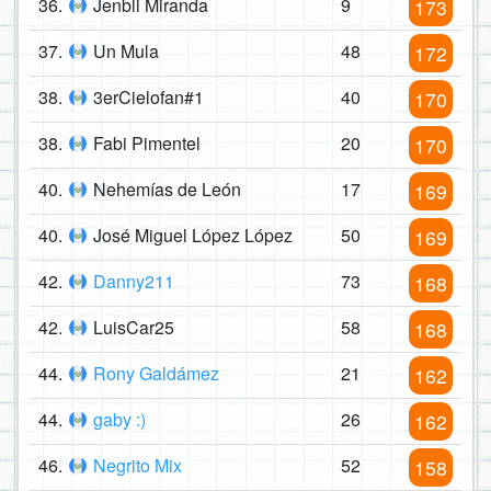
36.
Jenbli Miranda
9
173
37.
Un Mula
48
172
38.
3erCielofan#1
40
170
38.
Fabi Pimentel
20
170
40.
Nehemías de León
17
169
40.
José Miguel López López
50
169
42.
Danny211
73
168
42.
LuisCar25
58
168
44.
Rony Galdámez
21
162
44.
gaby :)
26
162
46.
Negrito Mix
52
158