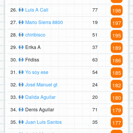
26.
Luis A Cali
77
198
27.
Mario Sierra 8800
19
197
28.
chiribisco
51
195
29.
Erika A
37
189
30.
Fridiss
63
186
31.
Yo soy ese
54
185
32.
José Manuel gt
24
182
33.
Dalida Aguilar
20
180
34.
Denis Aguilar
71
179
35.
Juan Luis Santos
35
177