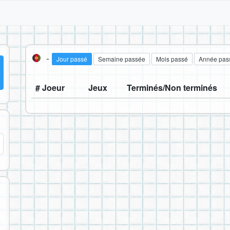
-
Jour passé
Semaine passée
Mois passé
Année pas
# Joeur
Jeux
Terminés/Non terminés