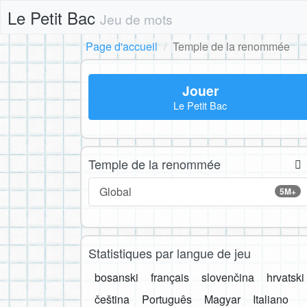
Le Petit Bac
Jeu de mots
Page d'accueil
Temple de la renommée
Jouer
Le Petit Bac
Temple de la renommée
Global
5M+
Statistiques par langue de jeu
bosanski
français
slovenčina
hrvatski
čeština
Português
Magyar
Italiano