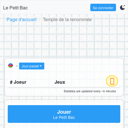
Le Petit Bac
Se connecter
Page d'accueil
Temple de la renommée
-
Jour passé
# Joeur
Jeux
Statistics are updated every ~5 minutes
Jouer
Le Petit Bac