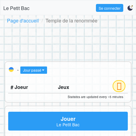
Le Petit Bac
Se connecter
Page d'accueil
Temple de la renommée
-
Jour passé
# Joeur
Jeux
Statistics are updated every ~5 minutes
Jouer
Le Petit Bac