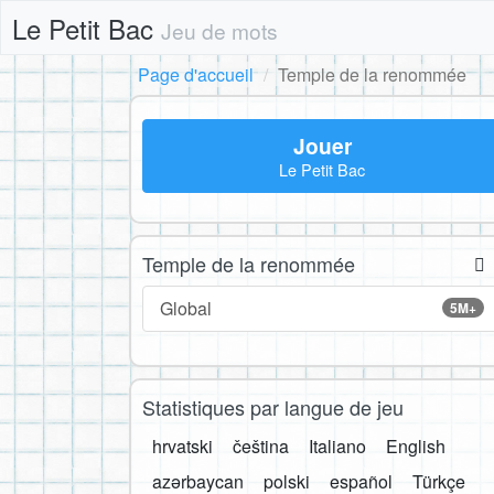
Le Petit Bac
Jeu de mots
Page d'accueil
Temple de la renommée
Jouer
Le Petit Bac
Temple de la renommée
Global
5M+
Statistiques par langue de jeu
hrvatski
čeština
Italiano
English
azərbaycan
polski
español
Türkçe