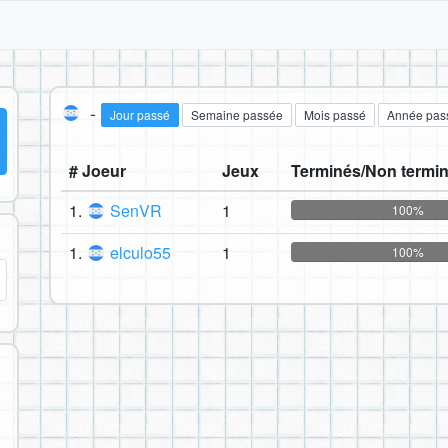
-
Jour passé
Semaine passée
Mois passé
Année pas
# Joeur
Jeux
Terminés/Non termi
1.
SenVR
1
100%
1.
elculo55
1
100%