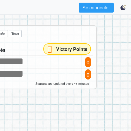
Se connecter
sée
Tous
Victory Points
nés
0
0
Statistics are updated every ~5 minutes